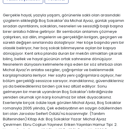
Gerçekle hayal, yazıyla yaşam, görünenle saklı olan arasındaki
çizgilerin silikleştiği Boş Sokaklar'da Michal Ajvaz, günlük yaşamın
sıradan ayrıntılarını, sokakları, nesneleri ve sessizliği başlı başına
birer anlatıcı hâline getiriyor. Bir sembolün anlamını çözmeye
çalışırken, sizi dilin, imgelerin ve gerçekliğin kırılgan, geçirgen ve
sürekli değişen sınırlarında dolaştırıyor. Her köşe başında yeni bir
olasılık beliriyor, her boş sokak bilinmeyene açılan bir kapıya
dönüşüyor. Kent arka planda duran bir mekân olmaktan çıkarak
bilinç, bellek ve hayal gücünün ortak sahnesine dönüşüyor.
Nesnelerin dünyasını kelimelerle inşa eden bir söz sihirbazı olan
Michal Ajvaz'ın anlatısı sezgiler, çağrışımlar ve beklenmedik
karşılaşmalarla ilerliyor. Her sayfa yeni çağrışımlara açılıyor, her
bölüm gerçekliği sessizce sarsıyor; inandıklarınız, güvendikleriniz
ya da bekledikleriniz birden çok kez altüst ediliyor. Sonu
gelmeyen bir merak uyandıran Boş Sokaklar'ı bitirdiğinizde
yeniden okumak için karşı konulmaz bir istek duyacaksınız.
Eserleriyle birçok ödüle layık görülen Michal Ajvaz, Boş Sokaklar
romanıyla 2005 yılında, Çek edebiyatının en saygın ödüllerinden
biri olan Jaroslav Seifert Ödülü'nü kazanmıştır. (Tanıtım
Bülteninden) Kitap Adı: Boş Sokaklar Yazar: Michal Ajvaz
Çevirmen: Ebru Coşkun Yayınevi: Eriken Yayınları Hamur Tipi: 2.