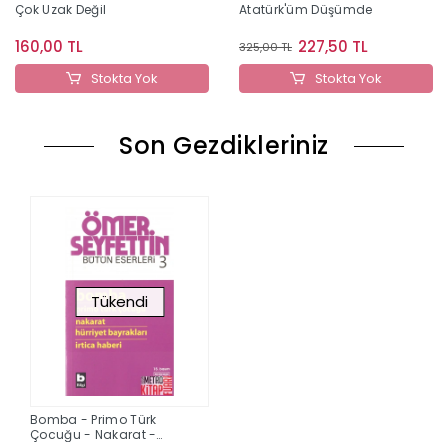
Çok Uzak Değil
Atatürk'üm Düşümde
160,00 TL
227,50 TL
325,00 TL
Stokta Yok
Stokta Yok
Son Gezdikleriniz
Tükendi
Bomba - Primo Türk
Çocuğu - Nakarat -