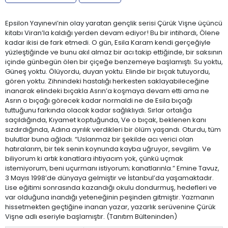
Epsilon Yayınevi’nin olay yaratan gençlik serisi Çürük Vişne üçüncü
kitabı Viran’la kaldığı yerden devam ediyor! Bu bir intihardı, Ölene
kadar ikisi de fark etmedi. O gün, Esila Karam kendi gerçeğiyle
yüzleştiğinde ve bunu akıl almaz bir acı takip ettiğinde, bir saksının
içinde günbegün ölen bir çiçeğe benzemeye başlamıştı. Su yoktu,
Güneş yoktu. Ölüyordu, duyan yoktu. Elinde bir bıçak tutuyordu,
gören yoktu. Zihnindeki hastalığı herkesten saklayabileceğine
inanarak elindeki bıçakla Asrın’a koşmaya devam etti ama ne
Asrın o bıçağı görecek kadar normaldi ne de Esila bıçağı
tuttuğunu farkında olacak kadar sağlıklıydı. Sırlar ortalığa
saçıldığında, Kıyamet koptuğunda, Ve o bıçak, beklenen kanı
sızdırdığında, Adına ayrılık verdikleri bir ölüm yaşandı. Oturdu, tüm
bulutlar buna ağladı. “Uslanmaz bir şekilde acı verici olan
hatıralarım, bir tek senin koynunda kayba uğruyor, sevgilim. Ve
biliyorum ki artık kanatlara ihtiyacım yok, çünkü uçmak
istemiyorum, beni uçurmanı istiyorum; kanatlarınla.” Emine Tavuz,
3 Mayıs 1998’de dünyaya gelmiştir ve İstanbul’da yaşamaktadır.
Lise eğitimi sonrasında kazandığı okulu dondurmuş, hedefleri ve
var olduğuna inandığı yeteneğinin peşinden gitmiştir. Yazmanın
hissetmekten geçtiğine inanan yazar, yazarlık serüvenine Çürük
Vişne adlı eseriyle başlamıştır. (Tanıtım Bülteninden)