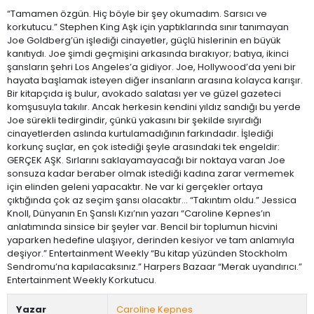
“Tamamen özgün. Hiç böyle bir şey okumadım. Sarsıcı ve
korkutucu.” Stephen King Aşk için yaptıklarında sınır tanımayan
Joe Goldberg’ün işlediği cinayetler, güçlü hislerinin en büyük
kanıtıydı. Joe şimdi geçmişini arkasında bırakıyor; batıya, ikinci
şansların şehri Los Angeles’a gidiyor. Joe, Hollywood’da yeni bir
hayata başlamak isteyen diğer insanların arasına kolayca karışır.
Bir kitapçıda iş bulur, avokado salatası yer ve güzel gazeteci
komşusuyla takılır. Ancak herkesin kendini yıldız sandığı bu yerde
Joe sürekli tedirgindir, çünkü yakasını bir şekilde sıyırdığı
cinayetlerden aslında kurtulamadığının farkındadır. İşlediği
korkunç suçlar, en çok istediği şeyle arasındaki tek engeldir:
GERÇEK AŞK. Sırlarını saklayamayacağı bir noktaya varan Joe
sonsuza kadar beraber olmak istediği kadına zarar vermemek
için elinden geleni yapacaktır. Ne var ki gerçekler ortaya
çıktığında çok az seçim şansı olacaktır… “Takıntım oldu.” Jessica
Knoll, Dünyanın En Şanslı Kızı’nın yazarı “Caroline Kepnes’ın
anlatımında sinsice bir şeyler var. Bencil bir toplumun hicvini
yaparken hedefine ulaşıyor, derinden kesiyor ve tam anlamıyla
deşiyor.” Entertainment Weekly “Bu kitap yüzünden Stockholm
Sendromu’na kapılacaksınız.” Harpers Bazaar “Merak uyandırıcı.”
Entertainment Weekly Korkutucu.
Yazar
Caroline Kepnes