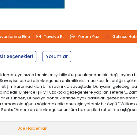
avorilerime Ekle
Tavsiye Et
Yorum Yaz
Gelince Hab
sit Seçenekleri
Yorumlar
ldeman, yalnızca tarihin en iyi bilimkurgucularından biri değil ayrıca b
Savaş ise askeri bilimkurgunun antimilitarist mucizesi. İnsanlığın, çökmü
iletişim kuramadıkları bir uzaylı ırkla savaştadır. Dünyanın geleceği p
halindedir. Binlerce ışık yılı uzaktaki gezegenlere yapılan seferler... 
rtlar yüzünden, Dünya’ya döndüklerinde ayak bastıkları gezegenlerde
rgu romanı olduğunu söylemek bile onun için yetersiz bir övgü.” Willi
 Banks “Amerikan bilimkurgusunun tüm beklentileri rahatlıkla aştığı sa
Joe Haldeman