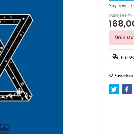
Yayınevi:
İth
240,00 TL
168,0
Ürün st
Hızlı G
Favorileri