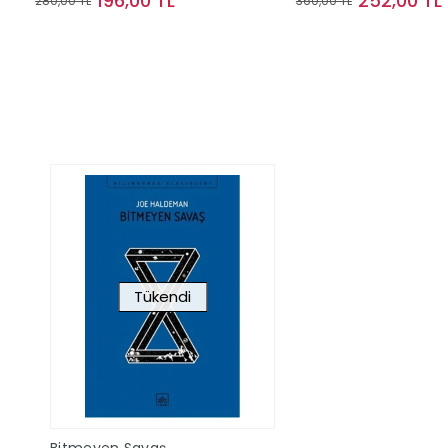
196,00 TL
252,00 TL
280,00 TL
360,00 TL
Sepete Ekle
Sepete Ek
Tükendi