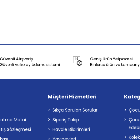
Güvenli Alışveriş
Geniş Ürün Yelpazesi
Güvenli ve kolay ödeme sistemi
Binlerce ürün ve kampany
Müşteri Hizmetleri
Kateg
a
Sıkça Sorulan Sorular
Çocu
latma Metni
Sipariş Takip
Çocu
Edebi
atış Sözleşmesi
Havale Bildirimleri
Kolek
ikası
Yayınevleri