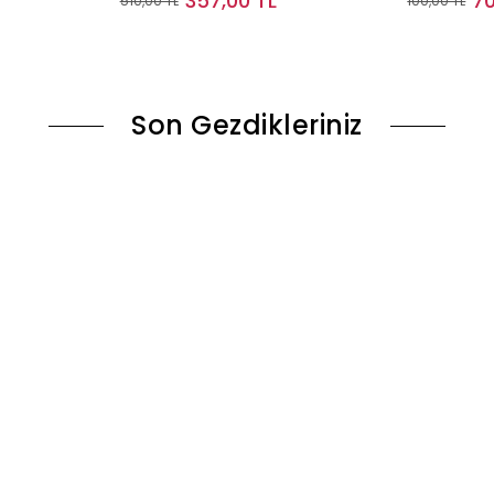
357,00 TL
70
510,00 TL
100,00 TL
le
Sepete Ekle
Son Gezdikleriniz