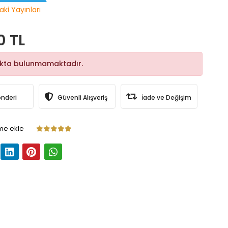
aki Yayınları
0 TL
okta bulunmamaktadır.
önderi
Güvenli Alışveriş
İade ve Değişim
me ekle