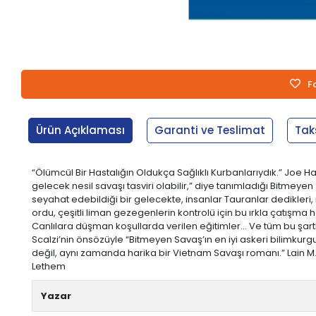
F
Ürün Açıklaması
Garanti ve Teslimat
Tak
“Ölümcül Bir Hastalığın Oldukça Sağlıklı Kurbanlarıydık.” Joe Ha
gelecek nesil savaşı tasviri olabilir,” diye tanımladığı Bitmeyen 
seyahat edebildiği bir gelecekte, insanlar Tauranlar dedikleri, 
ordu, çeşitli liman gezegenlerin kontrolü için bu ırkla çatışma 
Canlılara düşman koşullarda verilen eğitimler... Ve tüm bu şa
Scalzi’nin önsözüyle “Bitmeyen Savaş’ın en iyi askeri bilimku
değil, aynı zamanda harika bir Vietnam Savaşı romanı.” Lain M.
Lethem
Yazar