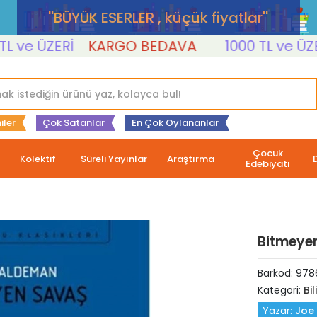
''BÜYÜK ESERLER , küçük fiyatlar''
ve ÜZERİ
KARGO BEDAVA
1000 TL ve ÜZERİ
iler
Çok Satanlar
En Çok Oylananlar
Çocuk
Kolektif
Süreli Yayınlar
Araştırma
Edebiyatı
Bitmeye
Barkod:
978
Kategori:
Bi
Yazar:
Joe