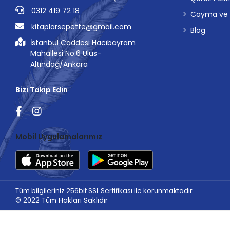
0312 419 72 18
Cayma ve İp
kitaplarsepette@gmail.com
Blog
İstanbul Caddesi Hacıbayram
Mahallesi No:6 Ulus-
Altındağ/Ankara
Bizi Takip Edin
Mobil Uygulamalarımız
Tüm bilgileriniz 256bit SSL Sertifikası ile korunmaktadır.
© 2022
Tüm Hakları Saklıdır