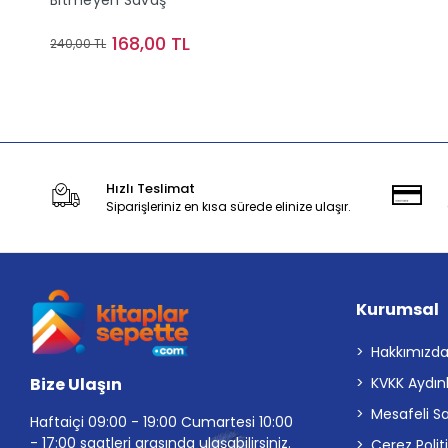
Bitmeyen Savaş
168,00 TL
240,00 TL
Stokta Yok
Hızlı Teslimat
Siparişleriniz en kısa sürede elinize ulaşır.
Kurumsal
Hakkımızd
Bize Ulaşın
KVKK Aydın
Mesafeli S
Haftaiçi 09:00 - 19:00 Cumartesi 10:00
- 17:00 saatleri arasında ulaşabilirsiniz.
Çerez Polit