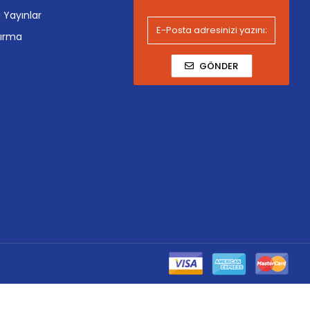
i Yayınlar
tırma
GÖNDER