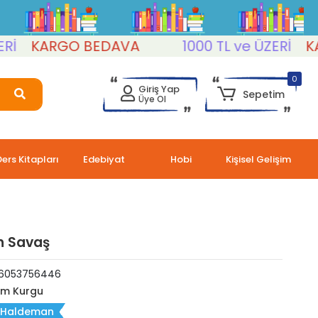
KARGO BEDAVA
1000 TL ve ÜZERİ
KARG
0
Giriş Yap
Sepetim
Üye Ol
Ders Kitapları
Edebiyat
Hobi
Kişisel Gelişim
n Savaş
6053756446
lim Kurgu
 Haldeman