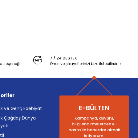
7 / 24 DESTEK
a seçeneği
Öneri ve şikayetlerinizi bize iletebilirsiniz.
oriler
E-BÜLTEN
k ve Genç Edebiyat
k Çağdaş Dünya
Kampanya, duyuru,
bilgilendirmelerden e-
yatı
posta ile haberdar olmak
tif
istiyorum.