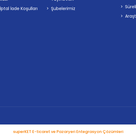
Sürel
tal İade Koşulları
Şubelerimiz
Araş
superKET E-ticaret ve Pazaryeri Entegrasyon Çözümleri