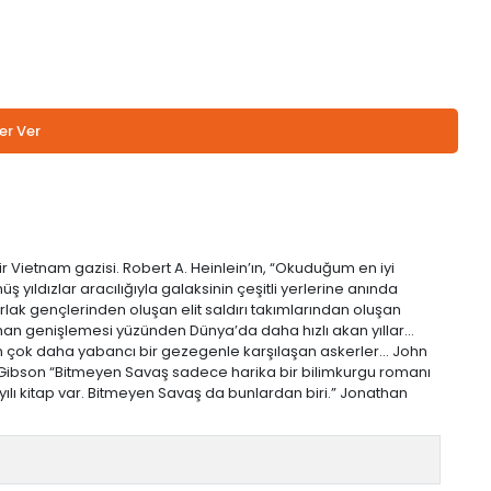
er Ver
ir Vietnam gazisi. Robert A. Heinlein’ın, “Okuduğum en iyi
ş yıldızlar aracılığıyla galaksinin çeşitli yerlerine anında
arlak gençlerinden oluşan elit saldırı takımlarından oluşan
Zaman genişlemesi yüzünden Dünya’da daha hızlı akan yıllar...
n çok daha yabancı bir gezegenle karşılaşan askerler... John
am Gibson “Bitmeyen Savaş sadece harika bir bilimkurgu romanı
yılı kitap var. Bitmeyen Savaş da bunlardan biri.” Jonathan