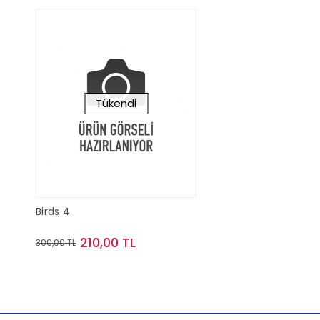
Tükendi
Birds 4
210,00 TL
300,00 TL
Stokta Yok