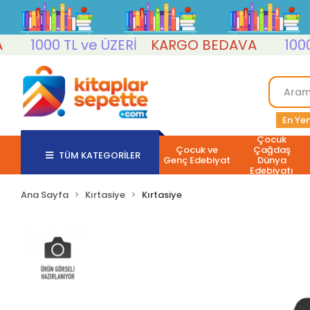
1000 TL ve ÜZERİ
KARGO BEDAVA
1000 TL
En Yen
Çocuk
Çocuk ve
Çağdaş
TÜM KATEGORİLER
Genç Edebiyat
Dünya
Edebiyatı
Ana Sayfa
Kırtasiye
Kırtasiye