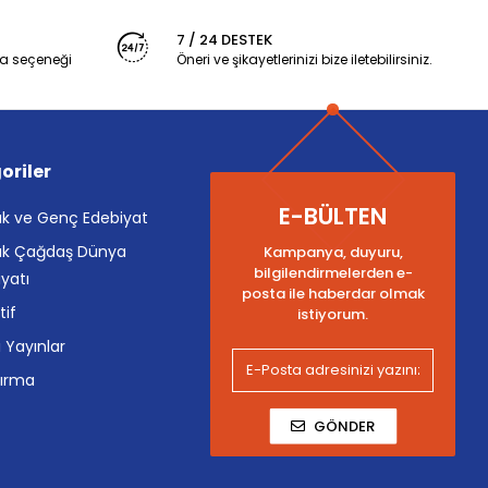
7 / 24 DESTEK
a seçeneği
Öneri ve şikayetlerinizi bize iletebilirsiniz.
oriler
E-BÜLTEN
k ve Genç Edebiyat
k Çağdaş Dünya
Kampanya, duyuru,
bilgilendirmelerden e-
yatı
posta ile haberdar olmak
tif
istiyorum.
i Yayınlar
tırma
GÖNDER