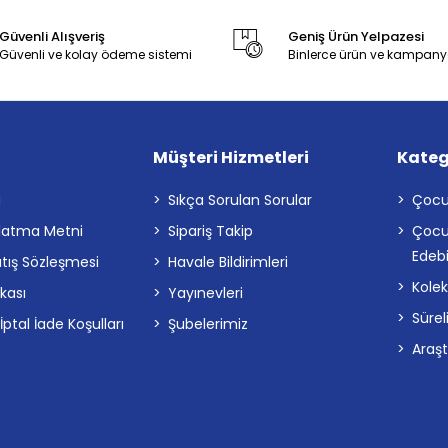
Güvenli Alışveriş
Geniş Ürün Yelpazesi
Güvenli ve kolay ödeme sistemi
Binlerce ürün ve kampany
Müşteri Hizmetleri
Kateg
a
Sıkça Sorulan Sorular
Çocu
latma Metni
Sipariş Takip
Çocu
Edebi
atış Sözleşmesi
Havale Bildirimleri
Kolek
ikası
Yayınevleri
Sürel
tal İade Koşulları
Şubelerimiz
Araş