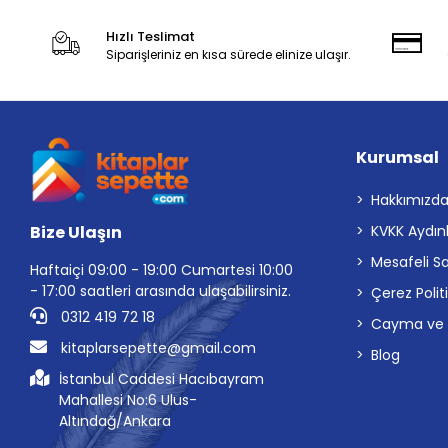
Hızlı Teslimat
Siparişleriniz en kısa sürede elinize ulaşır.
Kurumsal
Hakkımızd
Bize Ulaşın
KVKK Aydın
Mesafeli S
Haftaiçi 09:00 - 19:00 Cumartesi 10:00
- 17:00 saatleri arasında ulaşabilirsiniz.
Çerez Polit
0312 419 72 18
Cayma ve İp
kitaplarsepette@gmail.com
Blog
İstanbul Caddesi Hacıbayram
Mahallesi No:6 Ulus-
Altındağ/Ankara