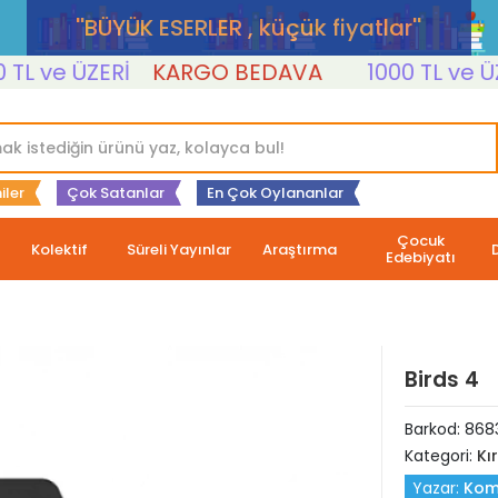
''BÜYÜK ESERLER , küçük fiyatlar''
 ve ÜZERİ
KARGO BEDAVA
1000 TL ve ÜZERİ
iler
Çok Satanlar
En Çok Oylananlar
Çocuk
Kolektif
Süreli Yayınlar
Araştırma
Edebiyatı
Birds 4
Barkod:
868
Kategori:
Kı
Yazar:
Kom