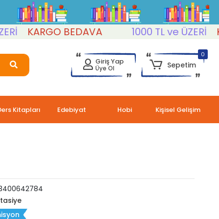
KARGO BEDAVA
1000 TL ve ÜZERİ
KAR
0
Giriş Yap
Sepetim
Üye Ol
Ders Kitapları
Edebiyat
Hobi
Kişisel Gelişim
3400642784
rtasiye
isyon