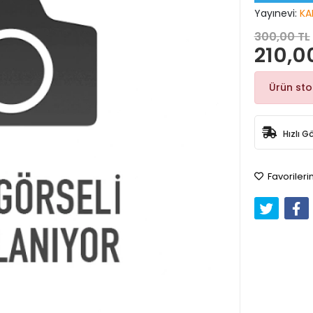
Yayınevi:
KA
300,00 TL
210,0
Ürün st
Hızlı G
Favorileri