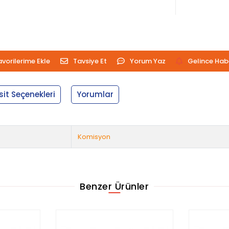
avorilerime Ekle
Tavsiye Et
Yorum Yaz
Gelince Hab
sit Seçenekleri
Yorumlar
Komisyon
Benzer Ürünler