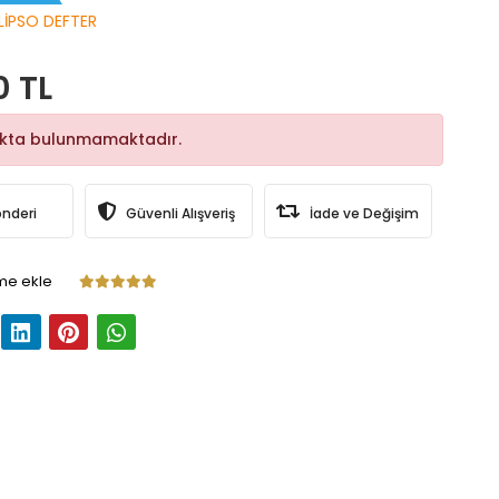
LİPSO DEFTER
0 TL
okta bulunmamaktadır.
önderi
Güvenli Alışveriş
İade ve Değişim
me ekle