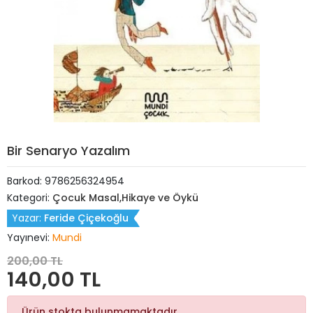
Bir Senaryo Yazalım
Barkod:
9786256324954
Kategori:
Çocuk Masal,Hikaye ve Öykü
Yazar:
Feride Çiçekoğlu
Yayınevi:
Mundi
200,00 TL
140,00 TL
Ürün stokta bulunmamaktadır.