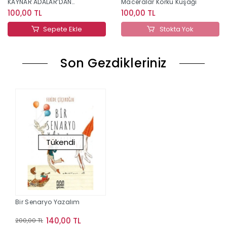
KAYNAR ADALAR’DAN
Maceralar Korku Kuşağı
SİHİR-TEŞEM MACERALAR
100,00 TL
100,00 TL
Sepete Ekle
Stokta Yok
Son Gezdikleriniz
Tükendi
Bir Senaryo Yazalım
140,00 TL
200,00 TL