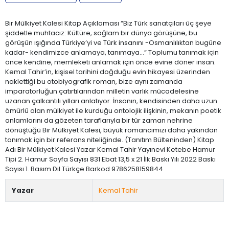
Bir Mülkiyet Kalesi Kitap Açıklaması “Biz Türk sanatçıları üç şeye
şiddetle muhtacız: Kültüre, sağlam bir dünya görüşüne, bu
görüşün ışığında Türkiye’yi ve Türk insanını -Osmanlılıktan bugüne
kadar- kendimizce anlamaya, tanımaya...” Toplumu tanımak için
önce kendine, memleketi anlamak için önce evine döner insan.
Kemal Tahir’in, kişisel tarihini doğduğu evin hikayesi üzerinden
naklettiği bu otobiyografik roman, bize aynı zamanda
imparatorluğun çatırtılarından milletin varlık mücadelesine
uzanan çalkantılı yılları anlatıyor. İnsanın, kendisinden daha uzun
ömürlü olan mülkiyet ile kurduğu ontolojik ilişkinin, mekanın poetik
anlamlarını da gözeten taraflarıyla bir tür zaman nehrine
dönüştüğü Bir Mülkiyet Kalesi, büyük romancımızı daha yakından
tanımak için bir referans niteliğinde. (Tanıtım Bülteninden) Kitap
Adı Bir Mülkiyet Kalesi Yazar Kemal Tahir Yayınevi Ketebe Hamur
Tipi 2. Hamur Sayfa Sayısı 831 Ebat 13,5 x 21 İlk Baskı Yılı 2022 Baskı
Sayısı 1. Basım Dil Türkçe Barkod 9786258159844
Yazar
Kemal Tahir