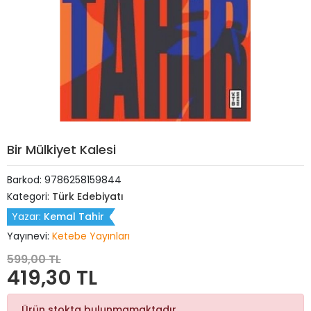
Bir Mülkiyet Kalesi
Barkod:
9786258159844
Kategori:
Türk Edebiyatı
Yazar:
Kemal Tahir
Yayınevi:
Ketebe Yayınları
599,00 TL
419,30 TL
Ürün stokta bulunmamaktadır.