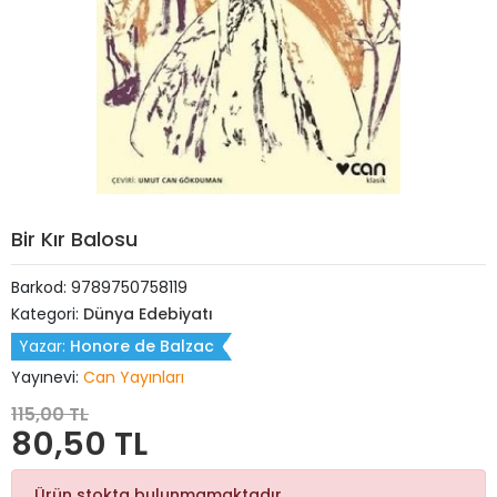
Bir Kır Balosu
Barkod:
9789750758119
Kategori:
Dünya Edebiyatı
Yazar:
Honore de Balzac
Yayınevi:
Can Yayınları
115,00 TL
80,50 TL
Ürün stokta bulunmamaktadır.