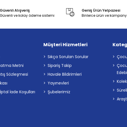
Güvenli Alışveriş
Geniş Ürün Yelpazesi
Güvenli ve kolay ödeme sistemi
Binlerce ürün ve kampany
Müşteri Hizmetleri
Kateg
a
Sıkça Sorulan Sorular
Çocu
latma Metni
Sipariş Takip
Çocu
Edebi
atış Sözleşmesi
Havale Bildirimleri
Kolek
ikası
Yayınevleri
Sürel
tal İade Koşulları
Şubelerimiz
Araş