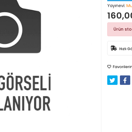
Yayınevi:
Mu
160,0
Ürün st
Hızlı G
Favorileri