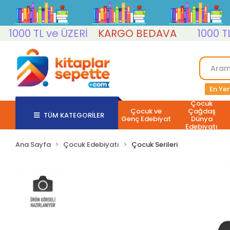
00 TL ve ÜZERİ
KARGO BEDAVA
1000 TL ve
En Yen
Çocuk
Çocuk ve
Çağdaş
TÜM KATEGORİLER
Genç Edebiyat
Dünya
Edebiyatı
Ana Sayfa
Çocuk Edebiyatı
Çocuk Serileri