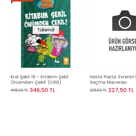
Tükendi
Kral Şakir 16 - Kitabım Şekil
Hasta Pasta: Evrenin
Önümden Çekil! (Ciltli)
Saçma Macerası
346,50 TL
227,50 TL
495,00 TL
325,00 TL
Stokta Yok
Sepete Ek