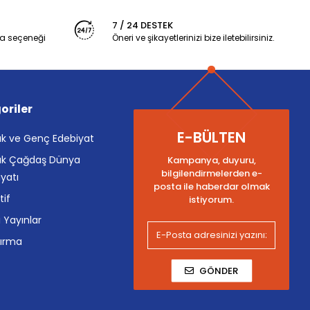
7 / 24 DESTEK
a seçeneği
Öneri ve şikayetlerinizi bize iletebilirsiniz.
oriler
E-BÜLTEN
k ve Genç Edebiyat
k Çağdaş Dünya
Kampanya, duyuru,
bilgilendirmelerden e-
yatı
posta ile haberdar olmak
tif
istiyorum.
i Yayınlar
tırma
GÖNDER