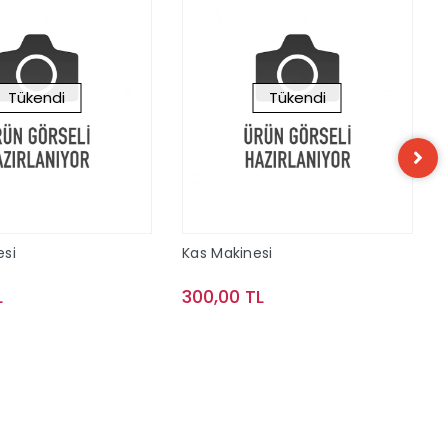
Tükendi
Tükendi
esi
Kas Makinesi
L
300,00 TL
Stokta Yok
Stokta Yok