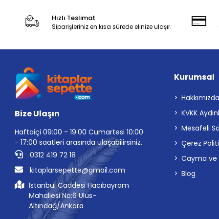
Hızlı Teslimat
Siparişleriniz en kısa sürede elinize ulaşır.
Kurumsal
Hakkımızd
Bize Ulaşın
KVKK Aydın
Mesafeli S
Haftaiçi 09:00 - 19:00 Cumartesi 10:00
- 17:00 saatleri arasında ulaşabilirsiniz.
Çerez Polit
0312 419 72 18
Cayma ve İp
kitaplarsepette@gmail.com
Blog
İstanbul Caddesi Hacıbayram
Mahallesi No:6 Ulus-
Altındağ/Ankara