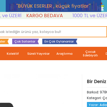
''BÜYÜK ESERLER , küçük fiyatlar''
 ÜZERİ
KARGO BEDAVA
1000 TL ve ÜZERİ
iler
Çok Satanlar
En Çok Oylananlar
Çocuk
Kolektif
Süreli Yayınlar
Araştırma
Edebiyatı
Bir Deniz
Barkod:
978
Kategori:
Ço
Yazar:
Ada