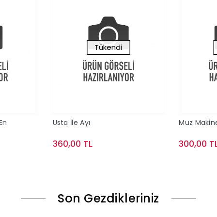
Tükendi
 En
Usta İle Ayı
Muz Makin
360,00 TL
300,00 T
le
Stokta Yok
Son Gezdikleriniz