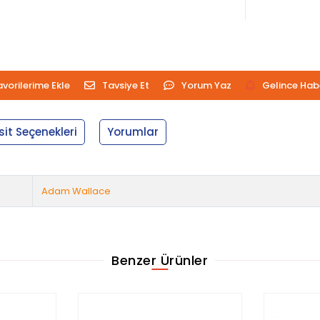
avorilerime Ekle
Tavsiye Et
Yorum Yaz
Gelince Hab
sit Seçenekleri
Yorumlar
Adam Wallace
Benzer Ürünler