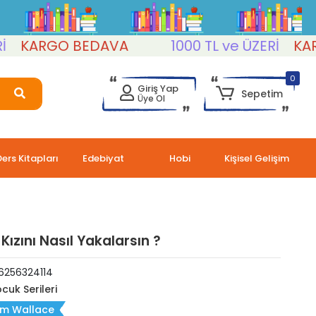
KARGO BEDAVA
1000 TL ve ÜZERİ
KARGO
0
Giriş Yap
Sepetim
Üye Ol
Ders Kitapları
Edebiyat
Hobi
Kişisel Gelişim
 Kızını Nasıl Yakalarsın ?
6256324114
cuk Serileri
m Wallace