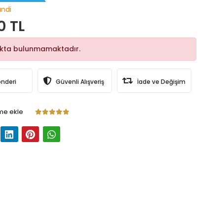
ndi
0 TL
okta bulunmamaktadır.
önderi
Güvenli Alışveriş
İade ve Değişim
me ekle