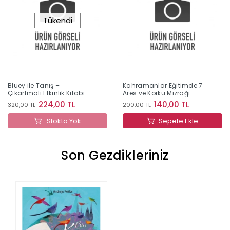
Tükendi
Bluey ile Tanış –
Kahramanlar Eğitimde 7
Çıkartmalı Etkinlik Kitabı
Ares ve Korku Mızrağı
224,00 TL
140,00 TL
320,00 TL
200,00 TL
Stokta Yok
Sepete Ekle
Son Gezdikleriniz