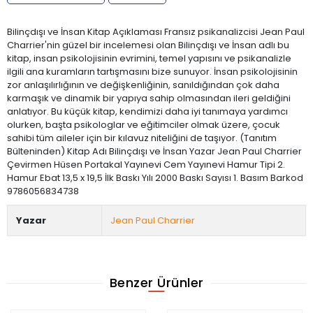
Bilinçdışı ve İnsan Kitap Açıklaması Fransız psikanalizcisi Jean Paul
Charrier'nin güzel bir incelemesi olan Bilinçdışı ve İnsan adlı bu
kitap, insan psikolojisinin evrimini, temel yapısını ve psikanalizle
ilgili ana kuramların tartışmasını bize sunuyor. İnsan psikolojisinin
zor anlaşılırlığının ve değişkenliğinin, sanıldığından çok daha
karmaşık ve dinamik bir yapıya sahip olmasından ileri geldiğini
anlatıyor. Bu küçük kitap, kendimizi daha iyi tanımaya yardımcı
olurken, başta psikologlar ve eğitimciler olmak üzere, çocuk
sahibi tüm aileler için bir kılavuz niteliğini de taşıyor. (Tanıtım
Bülteninden) Kitap Adı Bilinçdışı ve İnsan Yazar Jean Paul Charrier
Çevirmen Hüsen Portakal Yayınevi Cem Yayınevi Hamur Tipi 2.
Hamur Ebat 13,5 x 19,5 İlk Baskı Yılı 2000 Baskı Sayısı 1. Basım Barkod
9786056834738
Yazar
Jean Paul Charrier
Benzer Ürünler