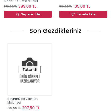
Sırları TOHUM’da Saklı
399,00 TL
105,00 TL
570,00 TL
150,00 TL
Sepete Ekle
Sepete Ekle
Son Gezdikleriniz
Tükendi
Beyniniz Bir Zaman
Makinesi
297,50 TL
425,00 TL