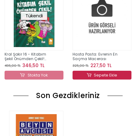
Tükendi
Kral Şakir 16 - Kitabım
Hasta Pasta: Evrenin En
Şekil Önümden Çekil!
Saçma Macerası
(Ciltli)
346,50 TL
227,50 TL
495,00 TL
325,00 TL
Stokta Yok
Sepete Ekle
Son Gezdikleriniz