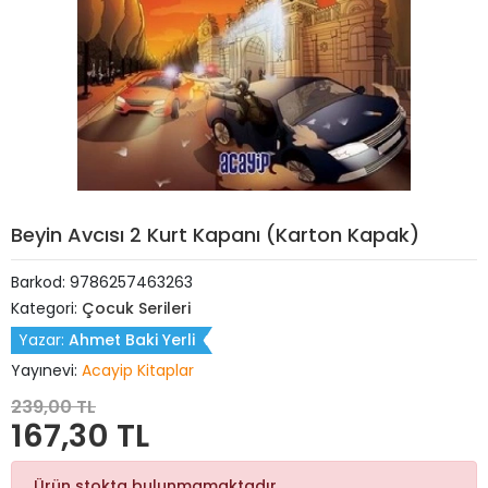
Beyin Avcısı 2 Kurt Kapanı (Karton Kapak)
Barkod:
9786257463263
Kategori:
Çocuk Serileri
Yazar:
Ahmet Baki Yerli
Yayınevi:
Acayip Kitaplar
239,00 TL
167,30 TL
Ürün stokta bulunmamaktadır.