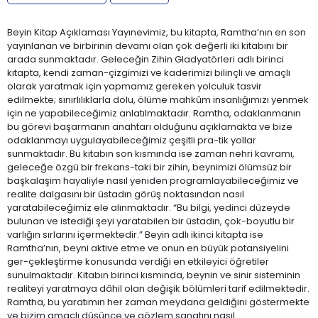
Beyin Kitap Açıklaması Yayınevimiz, bu kitapta, Ramtha’nın en son
yayınlanan ve birbirinin devamı olan çok değerli iki kitabını bir
arada sunmaktadır. Geleceğin Zihin Gladyatörleri adlı birinci
kitapta, kendi zaman-çizgimizi ve kaderimizi bilinçli ve amaçlı
olarak yaratmak için yapmamız gereken yolculuk tasvir
edilmekte; sınırlılıklarla dolu, ölüme mahkûm insanlığımızı yenmek
için ne yapabileceğimiz anlatılmaktadır. Ramtha, odaklanmanın
bu görevi başarmanın anahtarı olduğunu açıklamakta ve bize
odaklanmayı uygulayabileceğimiz çeşitli pra-tik yollar
sunmaktadır. Bu kitabın son kısmında ise zaman nehri kavramı,
geleceğe özgü bir frekans-taki bir zihin, beynimizi ölümsüz bir
başkalaşım hayaliyle nasıl yeniden programlayabileceğimiz ve
realite dalgasını bir üstadın görüş noktasından nasıl
yaratabileceğimiz ele alınmaktadır. “Bu bilgi, yedinci düzeyde
bulunan ve istediği şeyi yaratabilen bir üstadın, çok-boyutlu bir
varlığın sırlarını içermektedir.” Beyin adlı ikinci kitapta ise
Ramtha’nın, beyni aktive etme ve onun en büyük potansiyelini
ger-çekleştirme konusunda verdiği en etkileyici öğretiler
sunulmaktadır. Kitabın birinci kısmında, beynin ve sinir sisteminin
realiteyi yaratmaya dâhil olan değişik bölümleri tarif edilmektedir.
Ramtha, bu yaratımın her zaman meydana geldiğini göstermekte
ve bizim amaçlı düşünce ve gözlem sanatını nasıl