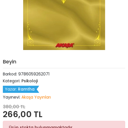
Beyin
Barkod:
9786059262071
Kategori:
Psikoloji
Yazar:
Ramtha
Yayınevi:
Akaşa Yayınları
380,00 TL
266,00 TL
Ürün stokta bulunmamaktadır.