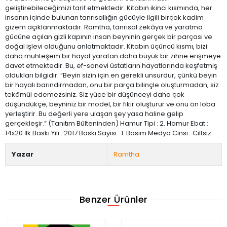
geliştirebileceğimizi tarif etmektedir. Kitabın ikinci kısmında, her
insanın içinde bulunan tanrısallığın gücüyle ilgili birçok kadim
gizem açıklanmaktadır. Ramtha, tanrısal zekâya ve yaratma
gücüne açılan gizli kapının insan beyninin gerçek bir parçası ve
doğal işlevi olduğunu anlatmaktadır. Kitabın üçüncü kısmı, bizi
daha muhteşem bir hayat yaratan daha büyük bir zihne erişmeye
davet etmektedir. Bu, ef-sanevi üstatların hayatlarında keşfetmiş
oldukları bilgidir. “Beyin sizin için en gerekli unsurdur, çünkü beyin
bir hayali barındırmadan, onu bir parça bilinçle oluşturmadan, siz
tekâmül edemezsiniz. Siz yüce bir düşünceyi daha çok
düşündükçe, beyniniz bir model, bir fikir oluşturur ve onu ön loba
yerleştirir. Bu değerli yere ulaşan şey yasa haline gelip
gerçekleşir.” (Tanıtım Bülteninden) Hamur Tipi : 2. Hamur Ebat :
14x20 İlk Baskı Yılı : 2017 Baskı Sayısı : 1. Basım Medya Cinsi : Ciltsiz
Yazar
Ramtha
Benzer Ürünler