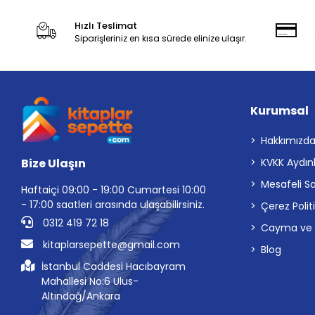
Hızlı Teslimat
Siparişleriniz en kısa sürede elinize ulaşır.
Kurumsal
Hakkımızd
Bize Ulaşın
KVKK Aydın
Mesafeli S
Haftaiçi 09:00 - 19:00 Cumartesi 10:00
- 17:00 saatleri arasında ulaşabilirsiniz.
Çerez Polit
0312 419 72 18
Cayma ve İp
kitaplarsepette@gmail.com
Blog
İstanbul Caddesi Hacıbayram
Mahallesi No:6 Ulus-
Altındağ/Ankara