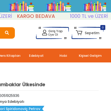
Rİ
KARGO BEDAVA
1000 TL ve ÜZERİ
KA
0
Giriş Yap
Sepetim
Üye Ol
Ders Kitapları
Edebiyat
Hobi
Kişisel Gelişim
ambaklar Ülkesinde
6051925936
nya Edebiyatı
ori Spiridonoviç Petrov