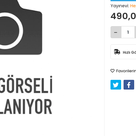
Yayınevi:
He
490,0
Hızlı G
Favorileri