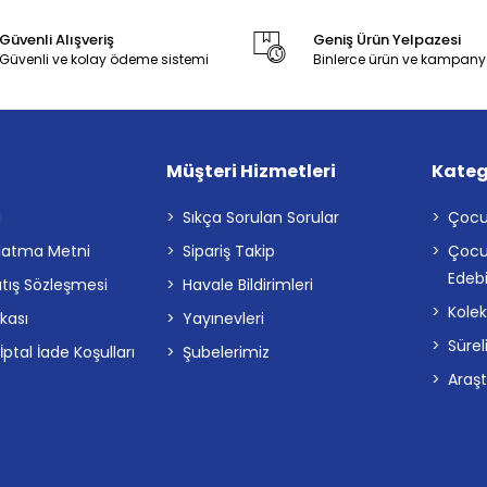
Güvenli Alışveriş
Geniş Ürün Yelpazesi
Güvenli ve kolay ödeme sistemi
Binlerce ürün ve kampany
Müşteri Hizmetleri
Kateg
a
Sıkça Sorulan Sorular
Çocu
latma Metni
Sipariş Takip
Çocu
Edebi
atış Sözleşmesi
Havale Bildirimleri
Kolek
ikası
Yayınevleri
Sürel
tal İade Koşulları
Şubelerimiz
Araş