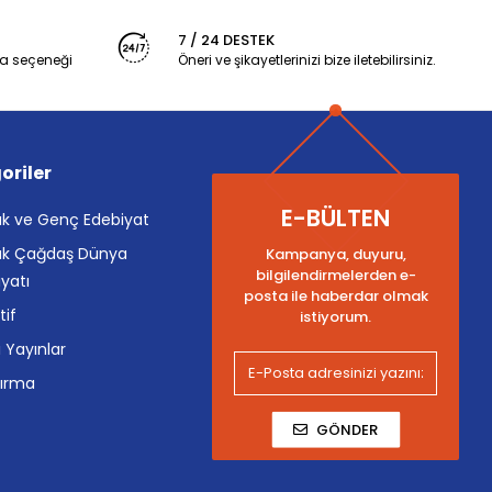
7 / 24 DESTEK
a seçeneği
Öneri ve şikayetlerinizi bize iletebilirsiniz.
oriler
E-BÜLTEN
k ve Genç Edebiyat
k Çağdaş Dünya
Kampanya, duyuru,
bilgilendirmelerden e-
yatı
posta ile haberdar olmak
tif
istiyorum.
i Yayınlar
tırma
GÖNDER