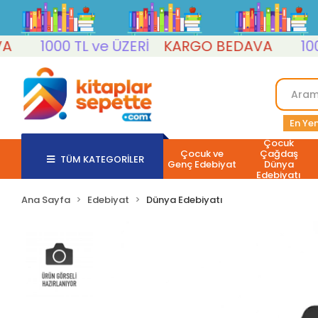
1000 TL ve ÜZERİ
KARGO BEDAVA
1000 T
En Yen
Çocuk
Çocuk ve
Çağdaş
TÜM KATEGORİLER
Genç Edebiyat
Dünya
Edebiyatı
Ana Sayfa
Edebiyat
Dünya Edebiyatı