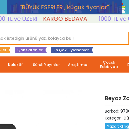
''BÜYÜK ESERLER , küçük fiyatlar''
L ve ÜZERİ
KARGO BEDAVA
1000 TL ve ÜZE
iler
Çok Satanlar
En Çok Oylananlar
Çocuk
Kolektif
Süreli Yayınlar
Araştırma
Edebiyatı
Beyaz Z
Barkod:
978
Kategori:
Dü
Yazar:
Grig