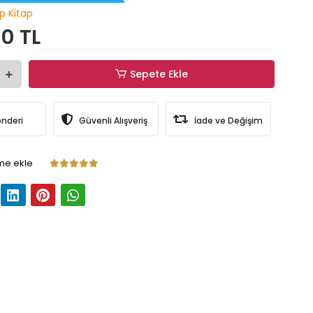
p Kitap
0 TL
Sepete Ekle
önderi
Güvenli Alışveriş
İade ve Değişim
me ekle