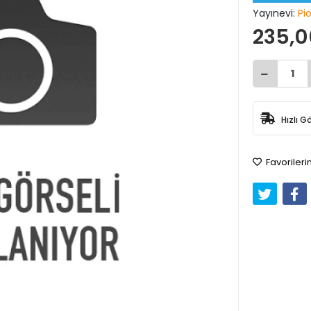
Yayınevi:
Pi
235,0
Hızlı G
Favorileri