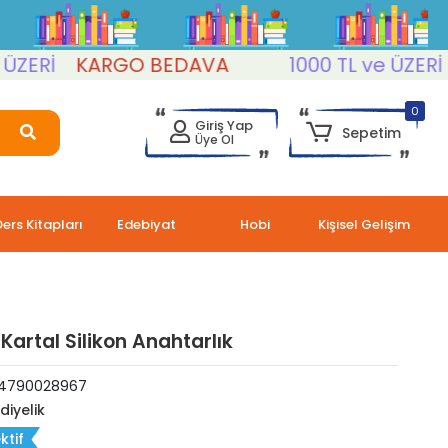
Rİ
KARGO BEDAVA
1000 TL ve ÜZERİ
K
0
Giriş Yap
Sepetim
Üye Ol
Ders Kitapları
Edebiyat
Hobi
Kişisel Gelişim
Kartal Silikon Anahtarlık
4790028967
diyelik
ktif