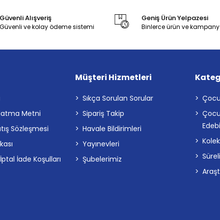
Güvenli Alışveriş
Geniş Ürün Yelpazesi
Güvenli ve kolay ödeme sistemi
Binlerce ürün ve kampany
Müşteri Hizmetleri
Kateg
a
Sıkça Sorulan Sorular
Çocu
latma Metni
Sipariş Takip
Çocu
Edebi
atış Sözleşmesi
Havale Bildirimleri
Kolek
ikası
Yayınevleri
Sürel
tal İade Koşulları
Şubelerimiz
Araş