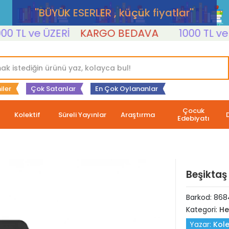
''BÜYÜK ESERLER , küçük fiyatlar''
TL ve ÜZERİ
KARGO BEDAVA
1000 TL ve ÜZE
iler
Çok Satanlar
En Çok Oylananlar
Çocuk
Kolektif
Süreli Yayınlar
Araştırma
Edebiyatı
Beşiktaş 
Barkod:
868
Kategori:
He
Yazar:
Kole