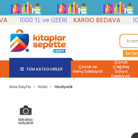
1000 TL ve ÜZERİ
KARGO BEDAVA
1000 
En Yen
Çocuk
Çocuk ve
Çağdaş
TÜM KATEGORİLER
Genç Edebiyat
Dünya
Edebiyatı
Ana Sayfa
Hobi
Hediyelik