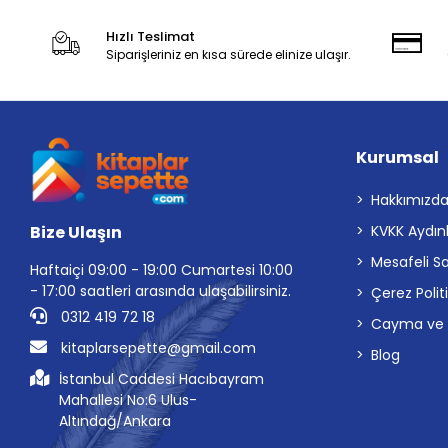
Hızlı Teslimat
Siparişleriniz en kısa sürede elinize ulaşır.
Kurumsal
Hakkımızd
Bize Ulaşın
KVKK Aydın
Mesafeli S
Haftaiçi 09:00 - 19:00 Cumartesi 10:00
- 17:00 saatleri arasında ulaşabilirsiniz.
Çerez Polit
0312 419 72 18
Cayma ve İp
kitaplarsepette@gmail.com
Blog
İstanbul Caddesi Hacıbayram
Mahallesi No:6 Ulus-
Altındağ/Ankara