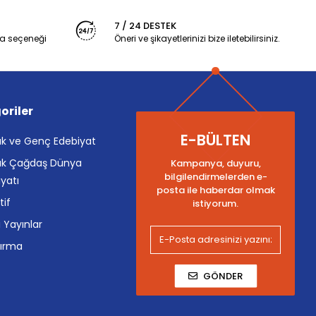
7 / 24 DESTEK
a seçeneği
Öneri ve şikayetlerinizi bize iletebilirsiniz.
oriler
E-BÜLTEN
k ve Genç Edebiyat
k Çağdaş Dünya
Kampanya, duyuru,
bilgilendirmelerden e-
yatı
posta ile haberdar olmak
tif
istiyorum.
i Yayınlar
tırma
GÖNDER