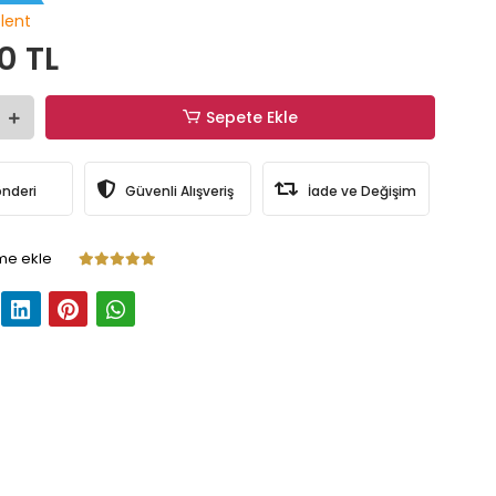
olent
0 TL
Sepete Ekle
önderi
Güvenli Alışveriş
İade ve Değişim
me ekle