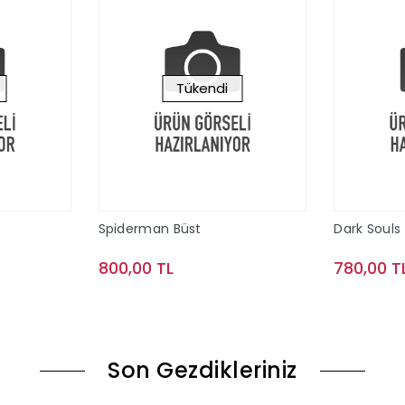
Tükendi
Spiderman Büst
Dark Souls 
800,00 TL
780,00 T
ok
Stokta Yok
Son Gezdikleriniz