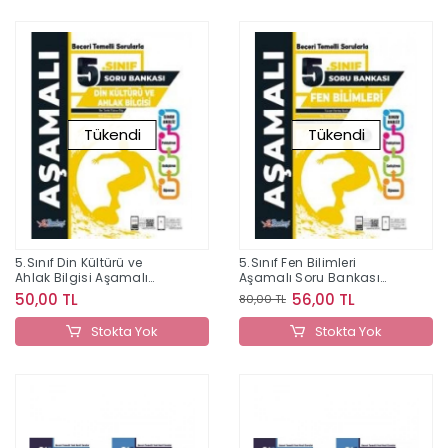
Tükendi
Tükendi
5.Sınıf Din Kültürü ve
5.Sınıf Fen Bilimleri
Ahlak Bilgisi Aşamalı
Aşamalı Soru Bankası
Soru Bankası Berkay
Berkay Yayıncılık
50,00 TL
56,00 TL
80,00 TL
Yayıncılık
Stokta Yok
Stokta Yok