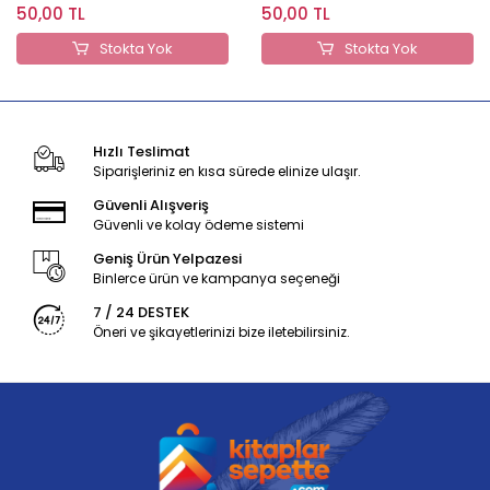
Bilgisi Soru Bankası
Berkay Yayıncılık
50,00 TL
50,00 TL
Stokta Yok
Stokta Yok
Hızlı Teslimat
Siparişleriniz en kısa sürede elinize ulaşır.
Güvenli Alışveriş
Güvenli ve kolay ödeme sistemi
Geniş Ürün Yelpazesi
Binlerce ürün ve kampanya seçeneği
7 / 24 DESTEK
Öneri ve şikayetlerinizi bize iletebilirsiniz.