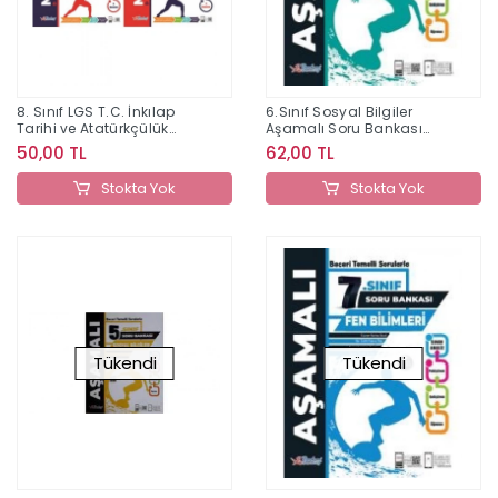
8. Sınıf LGS T.C. İnkılap
6.Sınıf Sosyal Bilgiler
Tarihi ve Atatürkçülük
Aşamalı Soru Bankası
Modüler Ders Fasikülleri
Berkay Yayıncılık
50,00 TL
62,00 TL
Berkay Yayıncılık
Stokta Yok
Stokta Yok
Tükendi
Tükendi