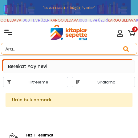
''BÜYÜK ESERLER , küçük fiyatlar''
GO BEDAVA
1000 TL ve ÜZERİ
KARGO BEDAVA
1000 TL ve ÜZERİ
KARGO BEDAVA
1
0
Berekat Yayınevi
Filtreleme
Sıralama
Ürün bulunamadı.
Hızlı Teslimat