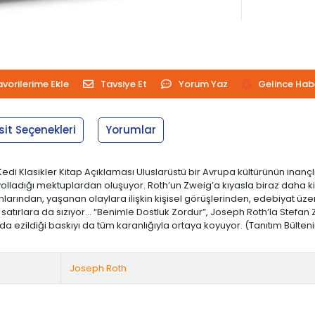
avorilerime Ekle
Tavsiye Et
Yorum Yaz
Gelince Hab
sit Seçenekleri
Yorumlar
di Klasikler Kitap Açıklaması Uluslarüstü bir Avrupa kültürünün inançlı
ine yolladığı mektuplardan oluşuyor. Roth’un Zweig’a kıyasla biraz da
nlarından, yaşanan olaylara ilişkin kişisel görüşlerinden, edebiyat üze
ı satırlara da sızıyor… “Benimle Dostluk Zordur”, Joseph Roth’la Ste
a ezildiği baskıyı da tüm karanlığıyla ortaya koyuyor. (Tanıtım Bültenind
Joseph Roth