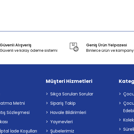
Güvenli Alışveriş
Geniş Ürün Yelpazesi
Güvenli ve kolay ödeme sistemi
Binlerce ürün ve kampany
Müşteri Hizmetleri
Kateg
a
Sıkça Sorulan Sorular
Çocu
latma Metni
Sipariş Takip
Çocu
Edebi
atış Sözleşmesi
Havale Bildirimleri
Kolek
ikası
Yayınevleri
Sürel
tal İade Koşulları
Şubelerimiz