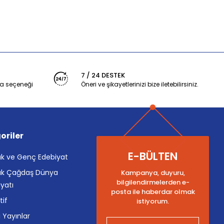
7 / 24 DESTEK
a seçeneği
Öneri ve şikayetlerinizi bize iletebilirsiniz.
oriler
E-BÜLTEN
k ve Genç Edebiyat
k Çağdaş Dünya
Kampanya, duyuru,
bilgilendirmelerden e-
yatı
posta ile haberdar olmak
tif
istiyorum.
i Yayınlar