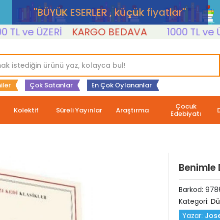
''BÜYÜK ESERLER , küçük fiyatlar''
 ve ÜZERİ
KARGO BEDAVA
1000 TL ve ÜZER
iler
Çok Satanlar
En Çok Oylananlar
Çocuk
Kolektif
Süreli Yayınlar
Araştırma
Edebiyatı
Benimle 
Barkod:
978
Kategori:
Dü
Yazar:
Jos