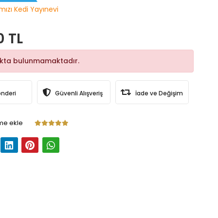
rmızı Kedi Yayınevi
0 TL
okta bulunmamaktadır.
önderi
Güvenli Alışveriş
İade ve Değişim
me ekle