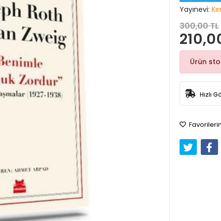
Yayınevi:
Kı
300,00 TL
210,0
Ürün st
Hızlı G
Favorileri