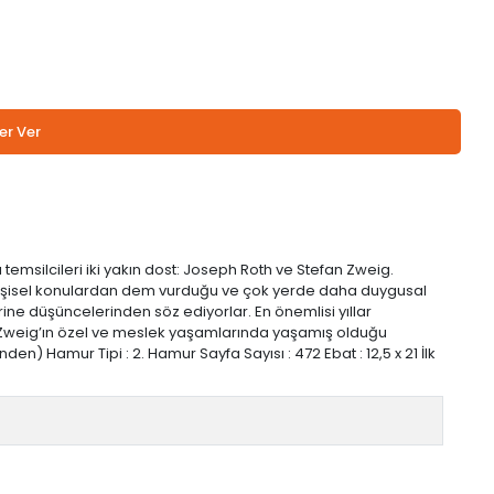
er Ver
 temsilcileri iki yakın dost: Joseph Roth ve Stefan Zweig.
ha kişisel konulardan dem vurduğu ve çok yerde daha duygusal
rine düşüncelerinden söz ediyorlar. En önemlisi yıllar
fan Zweig’ın özel ve meslek yaşamlarında yaşamış olduğu
en) Hamur Tipi : 2. Hamur Sayfa Sayısı : 472 Ebat : 12,5 x 21 İlk