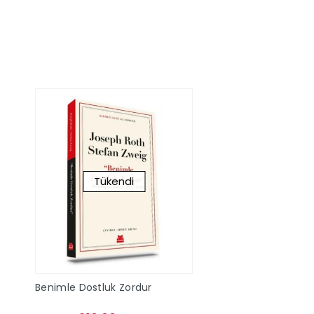
Sepete Ekle
Sepete Ek
Tükendi
Benimle Dostluk Zordur