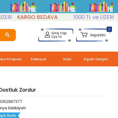
İ
KARGO BEDAVA
1000 TL ve ÜZERİ
KA
0
Giriş Yap
Sepetim
Üye Ol
Ders Kitapları
Edebiyat
Hobi
Kişisel Gelişim
Dostluk Zordur
6052987377
nya Edebiyatı
eph Roth