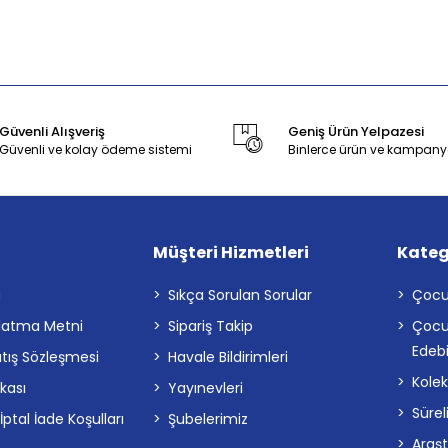
Güvenli Alışveriş
Geniş Ürün Yelpazesi
Güvenli ve kolay ödeme sistemi
Binlerce ürün ve kampany
Müşteri Hizmetleri
Kateg
a
Sıkça Sorulan Sorular
Çocu
latma Metni
Sipariş Takip
Çocu
Edebi
atış Sözleşmesi
Havale Bildirimleri
Kolek
ikası
Yayınevleri
Sürel
tal İade Koşulları
Şubelerimiz
Araş