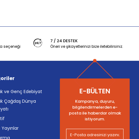
7 / 24 DESTEK
a seçeneği
Öneri ve şikayetlerinizi bize iletebilirsiniz.
oriler
E-BÜLTEN
k ve Genç Edebiyat
k Çağdaş Dünya
Kampanya, duyuru,
bilgilendirmelerden e-
yatı
posta ile haberdar olmak
tif
istiyorum.
i Yayınlar
tırma