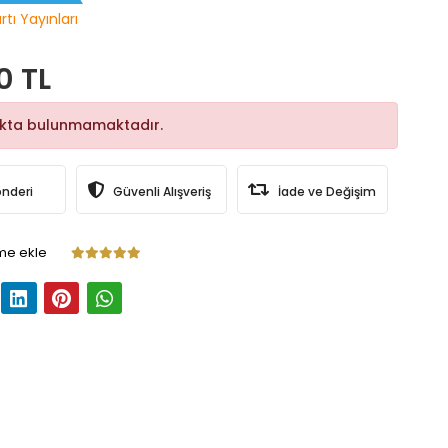
rtı Yayınları
0 TL
okta bulunmamaktadır.
önderi
Güvenli Alışveriş
İade ve Değişim
me ekle