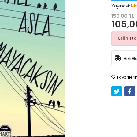
Yayınevi:
Ma
150,00 TL
105,0
Ürün st
Hızlı G
Favorileri