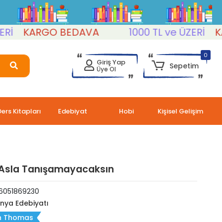
KARGO BEDAVA
1000 TL ve ÜZERİ
KAR
0
Giriş Yap
Sepetim
Üye Ol
Ders Kitapları
Edebiyat
Hobi
Kişisel Gelişim
 Asla Tanışamayacaksın
6051869230
nya Edebiyatı
h Thomas