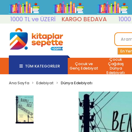
1000 TL ve ÜZERİ
KARGO BEDAVA
1000 TL 
En Yen
Çocuk
Çocuk ve
Çağdaş
TÜM KATEGORİLER
Genç Edebiyat
Dünya
Edebiyatı
Ana Sayfa
Edebiyat
Dünya Edebiyatı