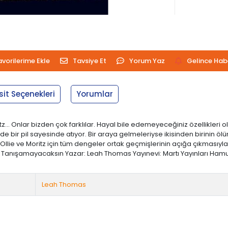
avorilerime Ekle
Tavsiye Et
Yorum Yaz
Gelince Hab
sit Seçenekleri
Yorumlar
.. Onlar bizden çok farklılar. Hayal bile edemeyeceğiniz özellikleri o
albi de bir pil sayesinde atıyor. Bir araya gelmeleriyse ikisinden birini
llie ve Moritz için tüm dengeler ortak geçmişlerinin açığa çıkmasıyla
nışamayacaksın Yazar: Leah Thomas Yayınevi: Martı Yayınları Hamur Tipi: 
Leah Thomas