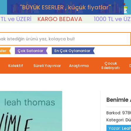
''BÜYÜK ESERLER , küçük fiyatlar''
ve ÜZERİ
KARGO BEDAVA
1000 TL ve ÜZERİ
iler
Çok Satanlar
En Çok Oylananlar
Çocuk
Kolektif
Süreli Yayınlar
Araştırma
Edebiyatı
Benimle
Barkod:
978
Kategori:
Dü
Yazar:
Lea