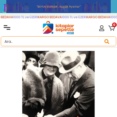
''BÜYÜK ESERLER , küçük fiyatlar''
BEDAVA
1000 TL ve ÜZERİ
KARGO BEDAVA
1000 TL ve ÜZERİ
KARGO BEDAVA
1000 
0