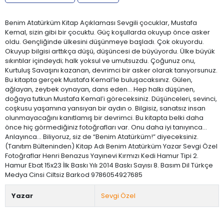
Benim Atatürküm Kitap Açıklaması Sevgili çocuklar, Mustafa
Kemal, sizin gibi bir çocuktu. Güç koşullarda okuyup önce asker
oldu. Gençliğinde ülkesini düşünmeye başladı. Çok okuyordu.
Okuyup bilgisi arttıkça düşü, düşüncesi de büyüyordu. Ülke büyük
sıkıntılar içindeydi; halk yoksul ve umutsuzdu. Çoğunuz onu,
Kurtuluş Savaşını kazanan, devrimci bir asker olarak tanıyorsunuz.
Bu kitapta gerçek Mustafa Kemal’le buluşacaksınız. Gülen,
ağlayan, zeybek oynayan, dans eden... Hep halkı düşünen,
doğaya tutkun Mustafa Kemal’i göreceksiniz. Düşünceleri, sevinci,
coşkusu yaşamına yansıyan bir aydın o. Bilgisiz, sanatsız insan
olunmayacağını kanıtlamış bir devrimci. Bu kitapta belki daha
önce hiç görmediğiniz fotoğrafları var. Onu daha iyi tanıyınca...
Anlayınca... Biliyoruz, siz de “Benim Atatürküm!” diyeceksiniz.
(Tanıtım Bülteninden) Kitap Adı Benim Atatürküm Yazar Sevgi Özel
Fotoğraflar Henri Benazus Yayınevi Kırmızı Kedi Hamur Tipi 2.
Hamur Ebat 15x23 İlk Baskı Yılı 2014 Baskı Sayısı 8. Basım Dil Türkçe
Medya Cinsi Ciltsiz Barkod 9786054927685
Yazar
Sevgi Özel