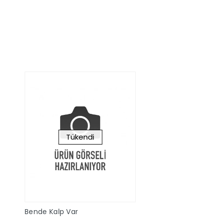
Stokta Yok
Sepete Ek
Tükendi
Bende Kalp Var