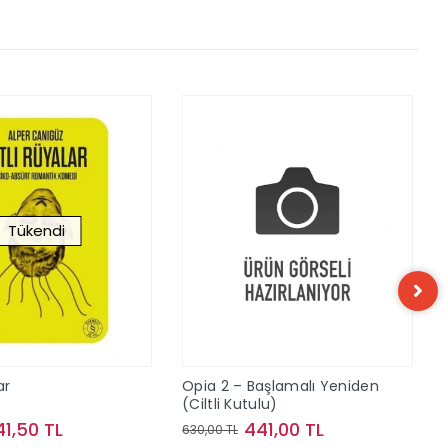
Tükendi
ar
Opia 2 – Başlamalı Yeniden
(Ciltli Kutulu)
41,50 TL
441,00 TL
630,00 TL