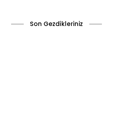
le
Sepete Ekle
Son Gezdikleriniz