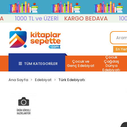
1000 TL ve ÜZERİ
KARGO BEDAVA
1000 TL
En Yen
Çocuk
Çocuk ve
Çağdaş
TÜM KATEGORİLER
Genç Edebiyat
Dünya
Edebiyatı
Ana Sayfa
Edebiyat
Türk Edebiyatı