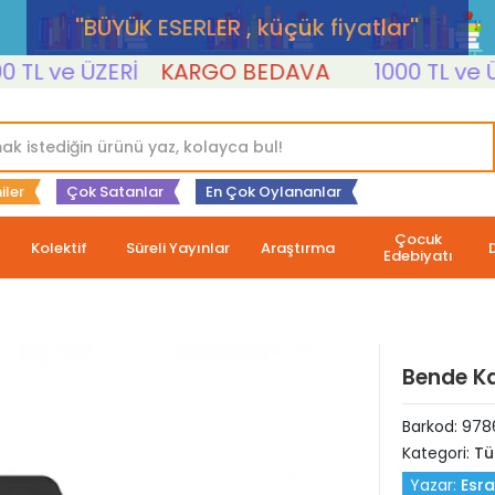
''BÜYÜK ESERLER , küçük fiyatlar''
 ve ÜZERİ
KARGO BEDAVA
1000 TL ve ÜZER
iler
Çok Satanlar
En Çok Oylananlar
Çocuk
Kolektif
Süreli Yayınlar
Araştırma
Edebiyatı
Bende Ka
Barkod:
978
Kategori:
Tü
Yazar:
Esra