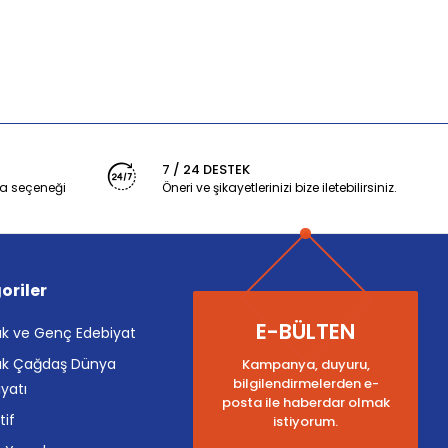
7 / 24 DESTEK
a seçeneği
Öneri ve şikayetlerinizi bize iletebilirsiniz.
oriler
E-BÜLTEN
k ve Genç Edebiyat
k Çağdaş Dünya
Kampanya, duyuru,
bilgilendirmelerden e-
yatı
posta ile haberdar olmak
tif
istiyorum.