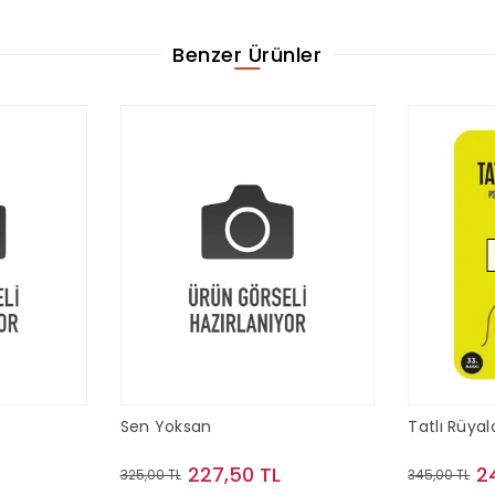
Benzer Ürünler
Sen Yoksan
Tatlı Rüyal
227,50 TL
2
325,00 TL
345,00 TL