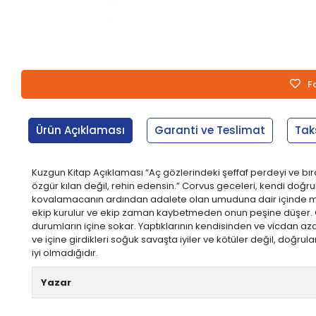
F
Ürün Açıklaması
Garanti ve Teslimat
Tak
Kuzgun Kitap Açıklaması “Aç gözlerindeki şeffaf perdeyi ve bırak 
özgür kılan değil, rehin edensin.” Corvus geceleri, kendi doğrul
kovalamacanın ardından adalete olan umuduna dair içinde mum y
ekip kurulur ve ekip zaman kaybetmeden onun peşine düşer. Cor
durumların içine sokar. Yaptıklarının kendisinden ve vicdan 
ve içine girdikleri soğuk savaşta iyiler ve kötüler değil, doğrul
iyi olmadığıdır.
Yazar