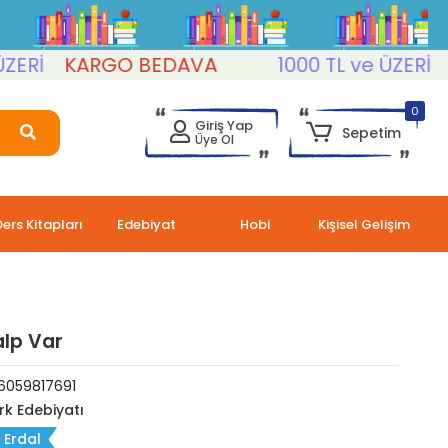
İ
KARGO BEDAVA
1000 TL ve ÜZERİ
KA
0
Giriş Yap
Sepetim
Üye Ol
Ders Kitapları
Edebiyat
Hobi
Kişisel Gelişim
lp Var
6059817691
rk Edebiyatı
 Erdal