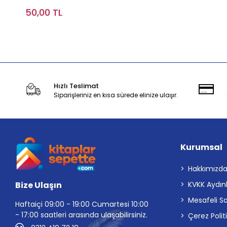
50,00 TL
Stokta Yok
Hızlı Teslimat
Siparişleriniz en kısa sürede elinize ulaşır.
Kurumsal
Hakkımızd
Bize Ulaşın
KVKK Aydın
Mesafeli S
Haftaiçi 09:00 - 19:00 Cumartesi 10:00
- 17:00 saatleri arasında ulaşabilirsiniz.
Çerez Polit