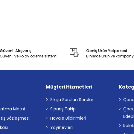
Güvenli Alışveriş
Geniş Ürün Yelpazesi
Güvenli ve kolay ödeme sistemi
Binlerce ürün ve kampany
Müşteri Hizmetleri
Kateg
a
Sıkça Sorulan Sorular
Çocu
latma Metni
Sipariş Takip
Çocu
Edebi
atış Sözleşmesi
Havale Bildirimleri
Kolek
ikası
Yayınevleri