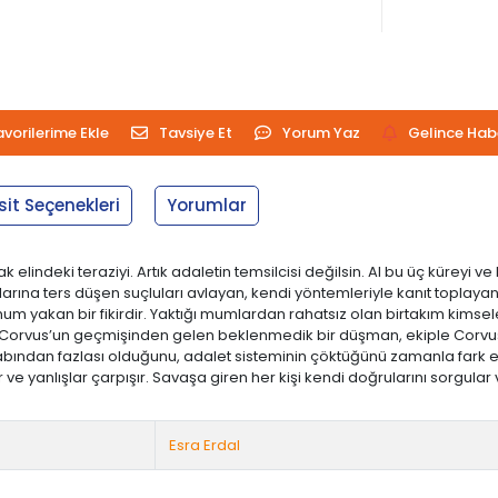
avorilerime Ekle
Tavsiye Et
Yorum Yaz
Gelince Hab
sit Seçenekleri
Yorumlar
elindeki teraziyi. Artık adaletin temsilcisi değilsin. Al bu üç küreyi ve
arına ters düşen suçluları avlayan, kendi yöntemleriyle kanıt toplayan, 
akan bir fikirdir. Yaktığı mumlardan rahatsız olan birtakım kimseler
vus’un geçmişinden gelen beklenmedik bir düşman, ekiple Corvus’u sık
azabından fazlası olduğunu, adalet sisteminin çöktüğünü zamanla far
ar ve yanlışlar çarpışır. Savaşa giren her kişi kendi doğrularını sorgula
Esra Erdal