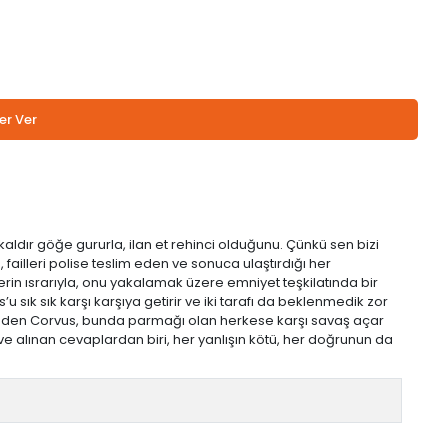
er Ver
 kaldır göğe gururla, ilan et rehinci olduğunu. Çünkü sen bizi
failleri polise teslim eden ve sonuca ulaştırdığı her
in ısrarıyla, onu yakalamak üzere emniyet teşkilatında bir
 sık karşı karşıya getirir ve iki tarafı da beklenmedik zor
k eden Corvus, bunda parmağı olan herkese karşı savaş açar
r ve alınan cevaplardan biri, her yanlışın kötü, her doğrunun da