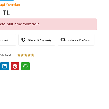
api Yayınları
 TL
okta bulunmamaktadır.
önderi
Güvenli Alışveriş
İade ve Değişim
me ekle