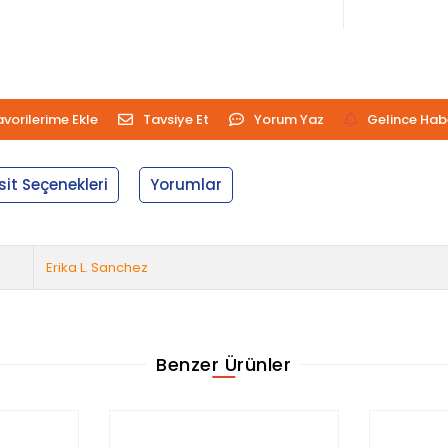
avorilerime Ekle
Tavsiye Et
Yorum Yaz
Gelince Hab
sit Seçenekleri
Yorumlar
Erika L. Sanchez
Benzer Ürünler