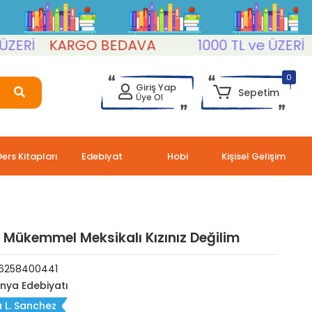
Rİ
KARGO BEDAVA
1000 TL ve ÜZERİ
KA
0
Giriş Yap
Sepetim
Üye Ol
Ders Kitapları
Edebiyat
Hobi
Kişisel Gelişim
n Mükemmel Meksikalı Kızınız Değilim
6258400441
nya Edebiyatı
a L. Sanchez