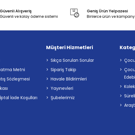
Güvenli Alışveriş
Geniş Ürün Yelpazesi
Güvenli ve kolay ödeme sistemi
Binlerce ürün ve kampany
Müşteri Hizmetleri
Kateg
a
Sıkça Sorulan Sorular
Çocu
latma Metni
Sipariş Takip
Çocu
Edebi
atış Sözleşmesi
Havale Bildirimleri
Kolek
ikası
Yayınevleri
Sürel
tal İade Koşulları
Şubelerimiz
Araş