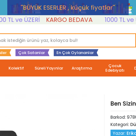
''BÜYÜK ESERLER , küçük fiyatlar''
L ve ÜZERİ
KARGO BEDAVA
1000 TL ve ÜZE
iler
Çok Satanlar
En Çok Oylananlar
Çocuk
Kolektif
Süreli Yayınlar
Araştırma
Edebiyatı
Ben Sizi
Barkod:
978
Kategori:
Dü
Yazar:
Erik