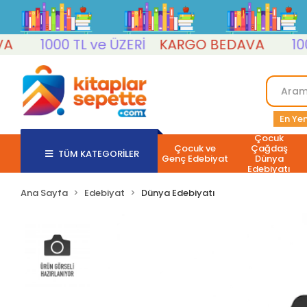
1000 TL ve ÜZERİ
KARGO BEDAVA
1000 T
En Yen
Çocuk
Çocuk ve
Çağdaş
TÜM KATEGORİLER
Genç Edebiyat
Dünya
Edebiyatı
Ana Sayfa
Edebiyat
Dünya Edebiyatı