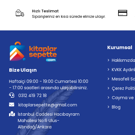
Hızlı Teslimat
Siparişleriniz en kısa sürede elinize ulaşır.
Kurumsal
Hakkımızd
Bize Ulaşın
KVKK Aydın
Mesafeli S
Haftaiçi 09:00 - 19:00 Cumartesi 10:00
- 17:00 saatleri arasında ulaşabilirsiniz.
Çerez Polit
0312 419 72 18
Cayma ve İp
kitaplarsepette@gmail.com
Blog
İstanbul Caddesi Hacıbayram
Mahallesi No:6 Ulus-
Altındağ/Ankara