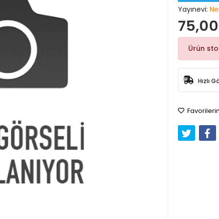
Yayınevi:
Ne
75,00
Ürün st
Hızlı G
Favorileri