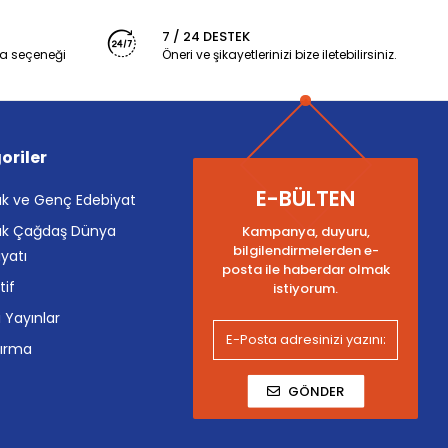
7 / 24 DESTEK
a seçeneği
Öneri ve şikayetlerinizi bize iletebilirsiniz.
oriler
E-BÜLTEN
k ve Genç Edebiyat
k Çağdaş Dünya
Kampanya, duyuru,
bilgilendirmelerden e-
yatı
posta ile haberdar olmak
tif
istiyorum.
i Yayınlar
tırma
GÖNDER