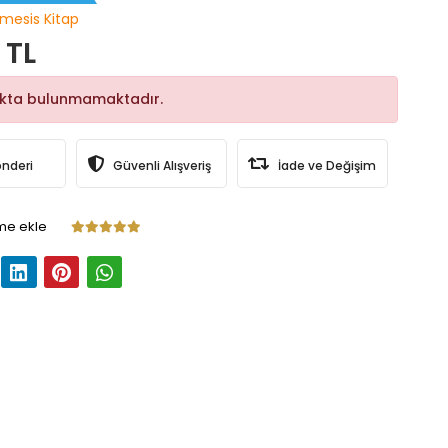
mesis Kitap
 TL
okta bulunmamaktadır.
önderi
Güvenli Alışveriş
İade ve Değişim
me ekle