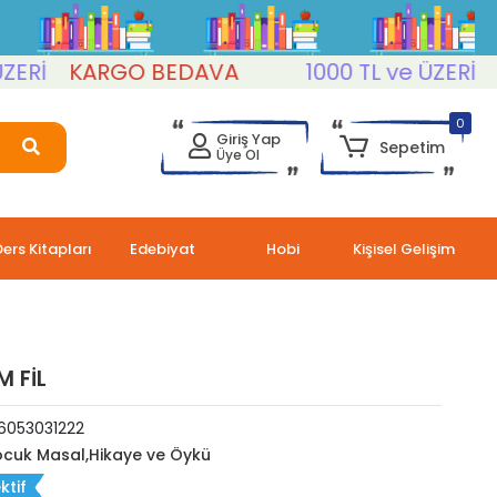
KARGO BEDAVA
1000 TL ve ÜZERİ
KAR
0
Giriş Yap
Sepetim
Üye Ol
Ders Kitapları
Edebiyat
Hobi
Kişisel Gelişim
M FİL
6053031222
cuk Masal,Hikaye ve Öykü
ktif