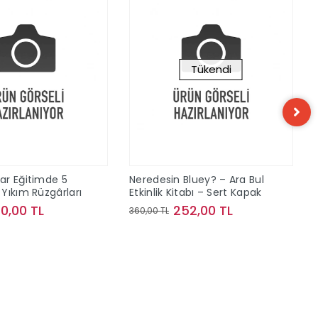
Tükendi
ar Eğitimde 5
Neredesin Bluey? – Ara Bul
Yıkım Rüzgârları
Etkinlik Kitabı – Sert Kapak
40,00 TL
252,00 TL
360,00 TL
Sepete Ekle
Stokta Yok