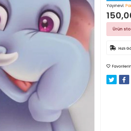
Yayınevi:
Par
150,0
Ürün st
Hızlı G
Favorileri