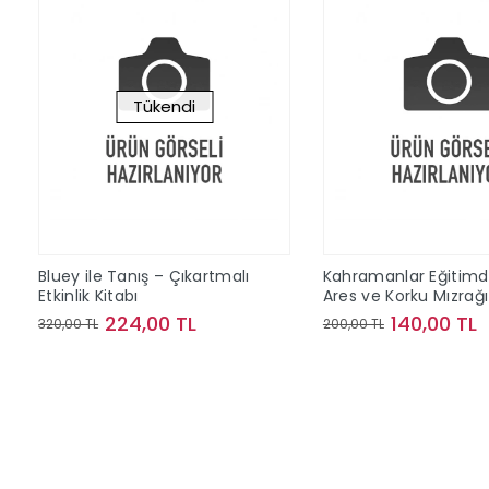
Tükendi
Bluey ile Tanış – Çıkartmalı
Kahramanlar Eğitimd
Etkinlik Kitabı
Ares ve Korku Mızrağı
224,00 TL
140,00 TL
320,00 TL
200,00 TL
Stokta Yok
Sepete Ek