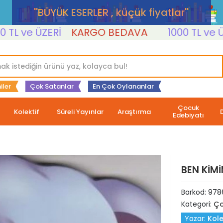
''BÜYÜK ESERLER , küçük fiyatlar''
ve ÜZERİ
KARGO BEDAVA
1000 TL ve ÜZERİ
iler
Çok Satanlar
En Çok Oylananlar
Çocuk
Kolektif
Süreli Yayınlar
Araştırma
Edebiyatı
BEN KİMİ
Barkod:
978
Kategori:
Ço
Yazar:
Kole