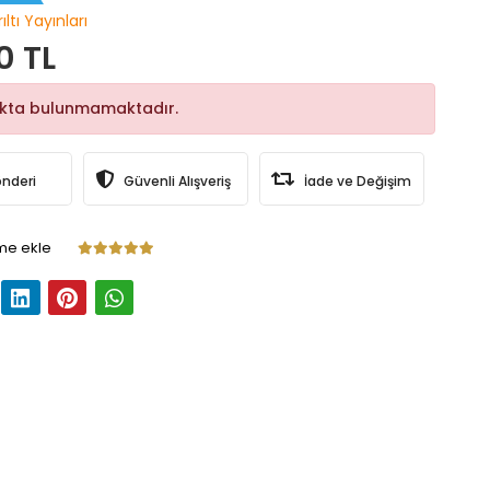
ıltı Yayınları
0 TL
okta bulunmamaktadır.
önderi
Güvenli Alışveriş
İade ve Değişim
me ekle