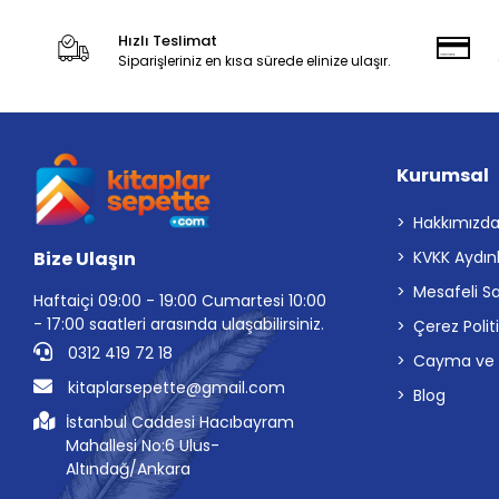
Hızlı Teslimat
Siparişleriniz en kısa sürede elinize ulaşır.
Kurumsal
Hakkımızd
Bize Ulaşın
KVKK Aydın
Mesafeli S
Haftaiçi 09:00 - 19:00 Cumartesi 10:00
- 17:00 saatleri arasında ulaşabilirsiniz.
Çerez Polit
0312 419 72 18
Cayma ve İp
kitaplarsepette@gmail.com
Blog
İstanbul Caddesi Hacıbayram
Mahallesi No:6 Ulus-
Altındağ/Ankara