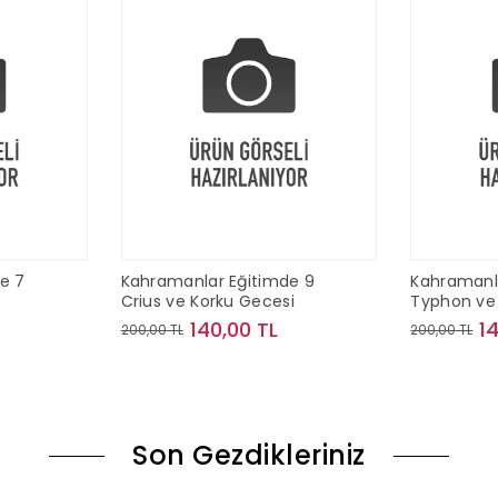
e 7
Kahramanlar Eğitimde 9
Kahramanl
Crius ve Korku Gecesi
Typhon ve 
140,00 TL
1
200,00 TL
200,00 TL
le
Sepete Ekle
Son Gezdikleriniz