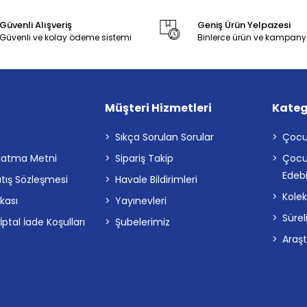
Güvenli Alışveriş
Geniş Ürün Yelpazesi
Güvenli ve kolay ödeme sistemi
Binlerce ürün ve kampany
Müşteri Hizmetleri
Kateg
a
Sıkça Sorulan Sorular
Çocu
latma Metni
Sipariş Takip
Çocu
Edebi
atış Sözleşmesi
Havale Bildirimleri
Kolek
ikası
Yayınevleri
Sürel
tal İade Koşulları
Şubelerimiz
Araş