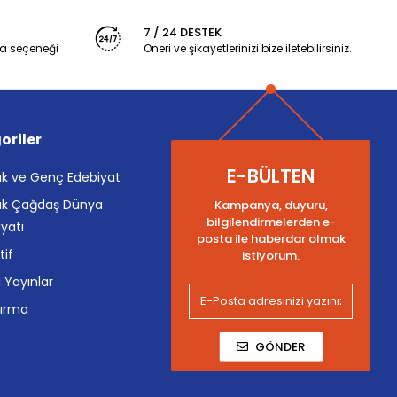
7 / 24 DESTEK
a seçeneği
Öneri ve şikayetlerinizi bize iletebilirsiniz.
oriler
E-BÜLTEN
k ve Genç Edebiyat
k Çağdaş Dünya
Kampanya, duyuru,
bilgilendirmelerden e-
yatı
posta ile haberdar olmak
tif
istiyorum.
i Yayınlar
tırma
GÖNDER