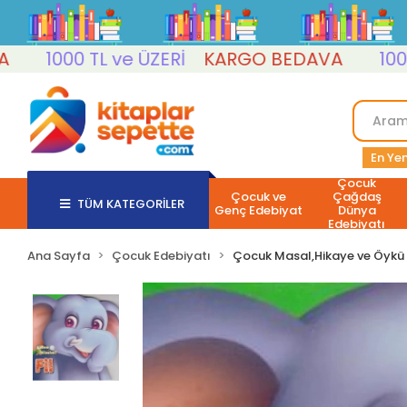
1000 TL ve ÜZERİ
KARGO BEDAVA
1000 TL 
En Yen
Çocuk
Çocuk ve
Çağdaş
TÜM KATEGORİLER
Genç Edebiyat
Dünya
Edebiyatı
Ana Sayfa
Çocuk Edebiyatı
Çocuk Masal,Hikaye ve Öykü