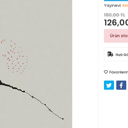
Yayınevi:
Kı
180,00 TL
126,0
Ürün st
Hızlı G
Favorileri