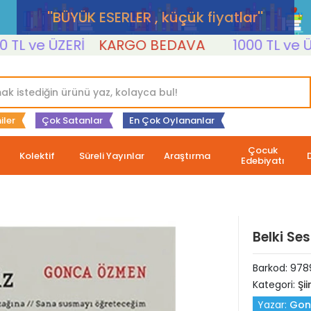
''BÜYÜK ESERLER , küçük fiyatlar''
 ve ÜZERİ
KARGO BEDAVA
1000 TL ve ÜZER
iler
Çok Satanlar
En Çok Oylananlar
Çocuk
Kolektif
Süreli Yayınlar
Araştırma
Edebiyatı
Belki Ses
Barkod:
978
Kategori:
Şii
Yazar:
Gon