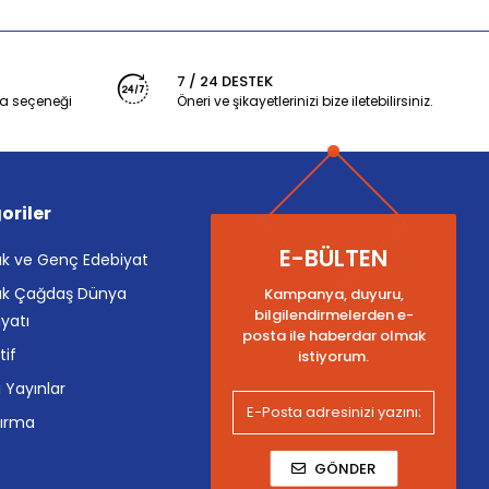
7 / 24 DESTEK
a seçeneği
Öneri ve şikayetlerinizi bize iletebilirsiniz.
oriler
E-BÜLTEN
k ve Genç Edebiyat
k Çağdaş Dünya
Kampanya, duyuru,
bilgilendirmelerden e-
yatı
posta ile haberdar olmak
tif
istiyorum.
i Yayınlar
tırma
GÖNDER