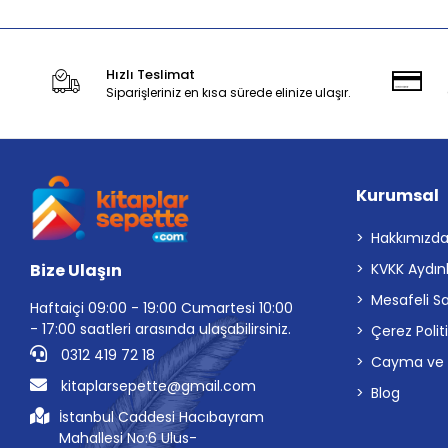
Hızlı Teslimat
Siparişleriniz en kısa sürede elinize ulaşır.
Kurumsal
Hakkımızd
Bize Ulaşın
KVKK Aydın
Mesafeli S
Haftaiçi 09:00 - 19:00 Cumartesi 10:00
- 17:00 saatleri arasında ulaşabilirsiniz.
Çerez Polit
0312 419 72 18
Cayma ve İp
kitaplarsepette@gmail.com
Blog
İstanbul Caddesi Hacıbayram
Mahallesi No:6 Ulus-