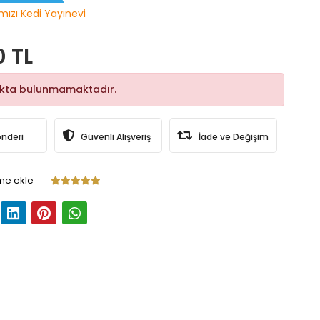
rmızı Kedi Yayınevi
0 TL
okta bulunmamaktadır.
önderi
Güvenli Alışveriş
İade ve Değişim
me ekle