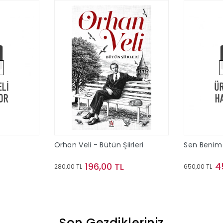
Orhan Veli - Bütün Şiirleri
Sen Benim
196,00 TL
4
280,00 TL
650,00 TL
ok
Sepete Ekle
Son Gezdikleriniz