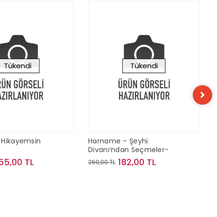
Tükendi
Tükendi
 Hikayemsin
Harname – Şeyhi
Divanı’ndan Seçmeler-
55,00 TL
182,00 TL
260,00 TL
Stokta Yok
Stokta Yok