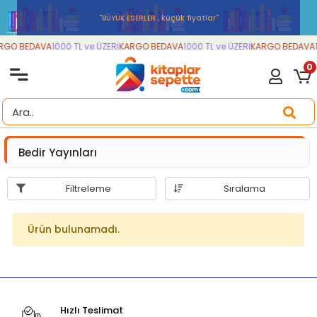
''BÜYÜK ESERLER , küçük fiyatlar''
RGO BEDAVA
1000 TL ve ÜZERİ
KARGO BEDAVA
1000 TL ve ÜZERİ
KARGO BEDAVA
1
0
Bedir Yayınları
Filtreleme
Sıralama
Ürün bulunamadı.
Hızlı Teslimat