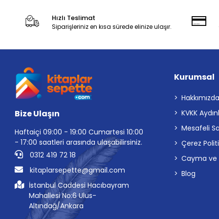
Hızlı Teslimat
Siparişleriniz en kısa sürede elinize ulaşır.
Kurumsal
Hakkımızd
Bize Ulaşın
KVKK Aydın
Mesafeli S
Haftaiçi 09:00 - 19:00 Cumartesi 10:00
- 17:00 saatleri arasında ulaşabilirsiniz.
Çerez Polit
0312 419 72 18
Cayma ve İp
kitaplarsepette@gmail.com
Blog
İstanbul Caddesi Hacıbayram
Mahallesi No:6 Ulus-
Altındağ/Ankara