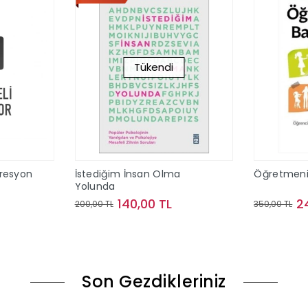
Tükendi
resyon
İstediğim İnsan Olma
Öğretmeni
Yolunda
140,00 TL
2
200,00 TL
350,00 TL
le
Stokta Yok
Son Gezdikleriniz