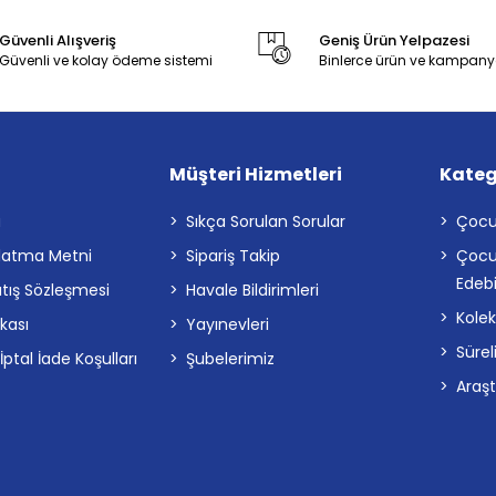
Güvenli Alışveriş
Geniş Ürün Yelpazesi
Güvenli ve kolay ödeme sistemi
Binlerce ürün ve kampany
Müşteri Hizmetleri
Kateg
a
Sıkça Sorulan Sorular
Çocu
latma Metni
Sipariş Takip
Çocu
Edebi
atış Sözleşmesi
Havale Bildirimleri
Kolek
ikası
Yayınevleri
Sürel
tal İade Koşulları
Şubelerimiz
Araş