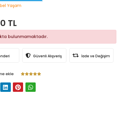
bel Yaşam
0 TL
okta bulunmamaktadır.
önderi
Güvenli Alışveriş
İade ve Değişim
me ekle