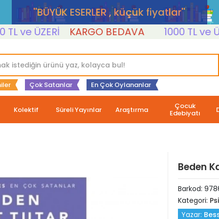
''BÜYÜK ESERLER , küçük fiyatlar''
 ve ÜZERİ
KARGO BEDAVA
1000 TL ve ÜZERİ
iler
Çok Satanlar
En Çok Oylananlar
Çocuk
Kolektif
Süreli Yayınlar
Araştırma
Edebiyatı
Beden Ka
Barkod:
978
Kategori:
Psi
Yazar:
Bess