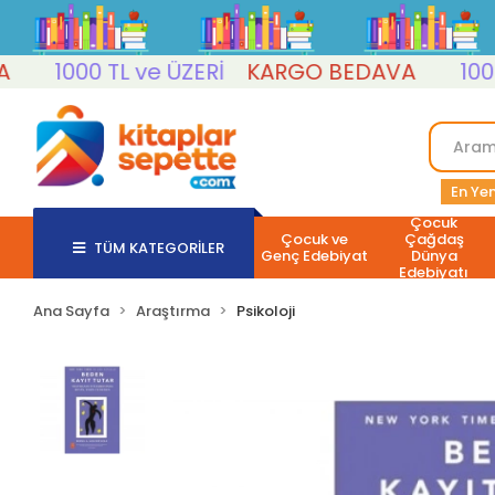
1000 TL ve ÜZERİ
KARGO BEDAVA
1000 TL
En Yen
Çocuk
Çocuk ve
Çağdaş
TÜM KATEGORİLER
Genç Edebiyat
Dünya
Edebiyatı
Ana Sayfa
Araştırma
Psikoloji