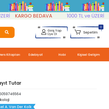
KARGO BEDAVA
1000 TL ve ÜZERİ
KAR
0
Giriş Yap
Sepetim
Üye Ol
Ders Kitapları
Edebiyat
Hobi
Kişisel Gelişim
yıt Tutar
6059746564
koloji
el A. Van Der Kolk