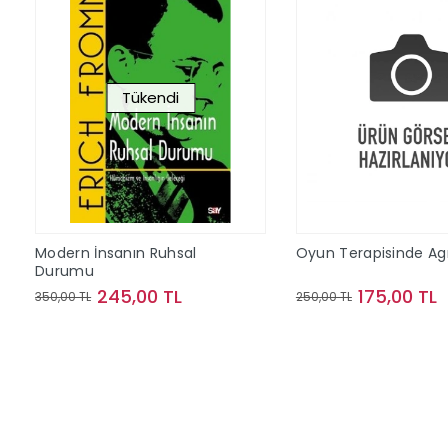
Tükendi
Modern İnsanın Ruhsal
Oyun Terapisinde Ag
Durumu
245,00 TL
175,00 TL
350,00 TL
250,00 TL
Stokta Yok
Sepete Ek