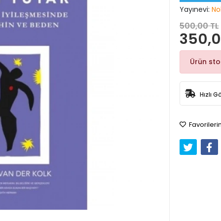
Yayınevi:
No
500,00 TL
350,0
Ürün st
Hızlı G
Favorileri