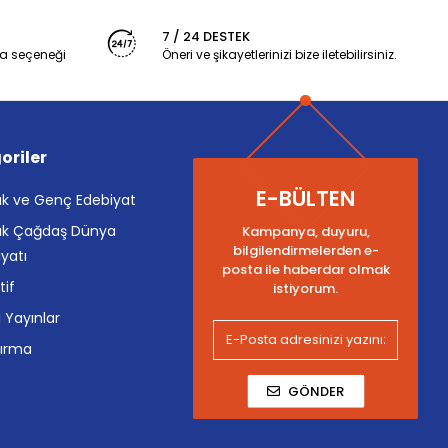
7 / 24 DESTEK
a seçeneği
Öneri ve şikayetlerinizi bize iletebilirsiniz.
oriler
E-BÜLTEN
k ve Genç Edebiyat
k Çağdaş Dünya
Kampanya, duyuru,
bilgilendirmelerden e-
yatı
posta ile haberdar olmak
tif
istiyorum.
i Yayınlar
tırma
GÖNDER