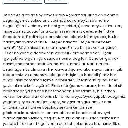
Beden Asla Yalan Söylemez Kitap Açıklaması Birine öfkelenme
özgürlüğümüz yoksa onu sevmeyi seçemeyiz. Sevmeme
özgürlüğümüz olmayan birini gerçekte(n) sevemeyiz. Birine karşı
hissettiğimiz duygu "ona karşı hissetmemiz gerekenler" diye
önceden tarif edilmişse, onunla meselemiz bitmeyecek, hatta
başlayamayacaktır bile. Gerçek hayatta "Böyle hissetmem
lazım!", "Şöyle hissetmemem lazım!" diye bir şey yoktur çünkü.
Hisler ne yöne gideceklerini gerekliliklere sormazlar. Hiçbir
'gerçek' ve olgun ilişki özünde nesnel değildir. Özneler 'gerçek'
paylaşımlarını nesnellik üzerinden kurmazlar. Kabullenme
özgürlüğümüz olmayan her duygu dışarıya akamayan bir irin gibi
bedenimizi ve ruhumuzu ele geçirir. İçimize hapsettiğimiz her
duygu aynı zamanda içimizi hapseder. Üzerini örttüğümüz her
şeyin altında kalırız çünkü. Eksik olduğumuzu ararız, hem de eksik
bırakandan ya da ona benzeyenden. Noksanımızı, bizi zaten
noksan bırakandan dileniriz bir ömür boyu. Oysa yapabileceğimiz
yegâne şey alamadığımız ilgiyi, saygıyı, duygularımıza dair
anlayışı, korumayı ve koşulsuz sevgiyi kendimize
gösterebilmemizdir. İnsan ancak kendi kendinin ebeveyni
olabildiğinde yetişkin, özgür ve mutlu olabilir. Bunlar içinizde bir
yerlere biraz tanıdık geliyorsa bu kitabı okumaya hazırsınız. Size