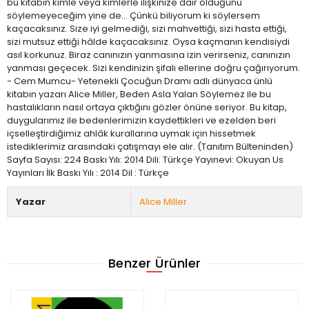
bu kitabın kimle veya kimlerle ilişkinize dair olduğunu
söylemeyeceğim yine de… Çünkü biliyorum ki söylersem
kaçacaksınız. Size iyi gelmediği, sizi mahvettiği, sizi hasta ettiği,
sizi mutsuz ettiği hâlde kaçacaksınız. Oysa kaçmanın kendisiydi
asıl korkunuz. Biraz canınızın yanmasına izin verirseniz, canınızın
yanması geçecek. Sizi kendinizin şifalı ellerine doğru çağırıyorum.
- Cem Mumcu- Yetenekli Çocuğun Dramı adlı dünyaca ünlü
kitabın yazarı Alice Miller, Beden Asla Yalan Söylemez ile bu
hastalıkların nasıl ortaya çıktığını gözler önüne seriyor. Bu kitap,
duygularımız ile bedenlerimizin kaydettikleri ve ezelden beri
içselleştirdiğimiz ahlâk kurallarına uymak için hissetmek
istediklerimiz arasındaki çatışmayı ele alır. (Tanıtım Bülteninden)
Sayfa Sayısı: 224 Baskı Yılı: 2014 Dili: Türkçe Yayınevi: Okuyan Us
Yayınları İlk Baskı Yılı : 2014 Dil : Türkçe
Yazar
Alice Miller
Benzer Ürünler