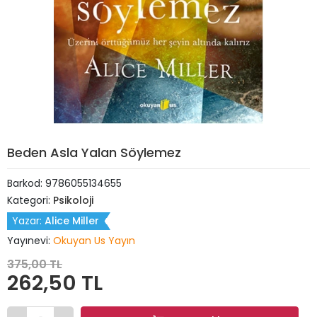
Beden Asla Yalan Söylemez
Barkod:
9786055134655
Kategori:
Psikoloji
Yazar:
Alice Miller
Yayınevi:
Okuyan Us Yayın
375,00 TL
262,50 TL