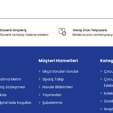
Güvenli Alışveriş
Geniş Ürün Yelpazesi
Güvenli ve kolay ödeme sistemi
Binlerce ürün ve kampany
Müşteri Hizmetleri
Kateg
a
Sıkça Sorulan Sorular
Çocu
latma Metni
Sipariş Takip
Çocu
Edebi
atış Sözleşmesi
Havale Bildirimleri
Kolek
ikası
Yayınevleri
Sürel
tal İade Koşulları
Şubelerimiz
Araş