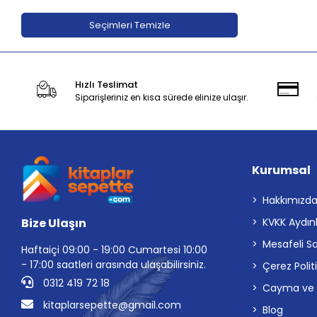
Adeda Yayınları
Seçimleri Temizle
Aden Yayıncılık
Aganta Yayınları
Hızlı Teslimat
Agapi Yayınları
Siparişleriniz en kısa sürede elinize ulaşır.
Aihao
Aile Yayınları
Akabe ahediyelik
Kurumsal
AKABE HEDİYELİK
Akademi Çocuk
Hakkımızd
Bize Ulaşın
KVKK Aydın
Akademi Çocuk - Funny Mat
Mesafeli S
Akademi Denizi Yayınları
Haftaiçi 09:00 - 19:00 Cumartesi 10:00
- 17:00 saatleri arasında ulaşabilirsiniz.
Çerez Polit
Akaşa Yayınları
0312 419 72 18
Cayma ve İp
Akçağ Yayınları
kitaplarsepette@gmail.com
Blog
Akil Yayınevi