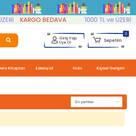
ERİ
KARGO BEDAVA
1000 TL ve ÜZERİ
K
0
Giriş Yap
Sepetim
Üye Ol
Ders Kitapları
Edebiyat
Hobi
Kişisel Gelişim