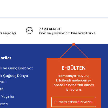
7 / 24 DESTEK
a seçeneği
Öneri ve şikayetlerinizi bize iletebilirsiniz.
oriler
E-BÜLTEN
k ve Genç Edebiyat
k Çağdaş Dünya
Kampanya, duyuru,
bilgilendirmelerden e-
yatı
posta ile haberdar olmak
tif
istiyorum.
i Yayınlar
tırma