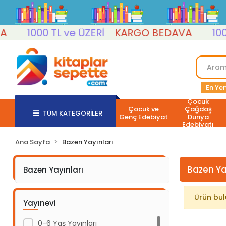
1000 TL ve ÜZERİ
KARGO BEDAVA
1000 
En Yen
Çocuk
Çocuk ve
Çağdaş
TÜM KATEGORİLER
Genç Edebiyat
Dünya
Edebiyatı
Ana Sayfa
Bazen Yayınları
Bazen Ya
Bazen Yayınları
Ürün bu
Yayınevi
0-6 Yaş Yayınları