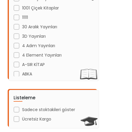
1001 Çiçek Kitaplar
11111
30 Aralık Yayınları
3D Yayınları
4 Adım Yayınları
4 Element Yayınları
A-SIR KİTAP
ABKA
Abm Yayınevi
Acayip Kitaplar
Listeleme
Acil Yayınları
Sadece stoktakileri göster
Açı Yayınları
Ücretsiz Kargo
ADAKÜLTÜR
Adam Yayınları