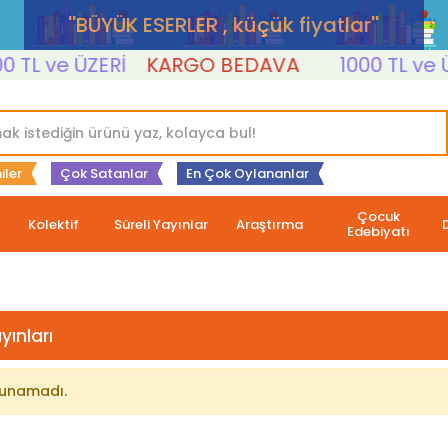
''BÜYÜK ESERLER , küçük fiyatlar''
TL ve ÜZERİ
KARGO BEDAVA
1000 TL ve ÜZ
iler
Çok Satanlar
En Çok Oylananlar
Çocuk
Kolektif
Süreli Yayınlar
Araştırma
Edebiyatı
yınları
lunamadı.