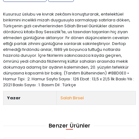
Kusursuz üslubu ve kıvrak zekâsını konuşturarak, entelektüel
birikimini incelikli mizah duygusuyla sarmalayıp satırlara döken,
Türkçenin gizli cevherlerinden Sâlah Birsel Günlükler dizisinin
dördüncü kitabı Bay Sessizlik'te, us tasından taşanları hiç ziyan
etmeden günlüğüne aktarıyor. Fır dönen düşüncelerin cevelan
ettiği parlak zihnini günlüğüne sarılarak sakinleştiriyor. Dertop
etmediği fırdöndü anılar, 1989 yılı boyunca tuttuğu notlarda
hazırola duruyor. İçre fikirlerini sakıncasızca kayda geçiren,
ömrünü yedi cihanda filizlenmiş kültür sahaları arasında mekik
dokumaya adamış bir aydının kaleminden, 20. yüzyılın tefekkür
dünyasına kapsamlı bir bakış. (Tanıtım Bülteninden) #BBD0E0 »
Hamur Tipi : 2. Hamur Sayfa Sayısı : 126 Ebat : 13,5 x 21,5 İlk Baskı Yılı :
2021 Baskı Sayısı : 1. Basım Dil : Türkçe
Yazar
Salah Birsel
Benzer Ürünler