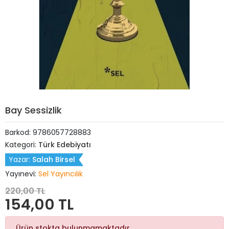
Bay Sessizlik
Barkod:
9786057728883
Kategori:
Türk Edebiyatı
Yazar:
Salah Birsel
Yayınevi:
Sel Yayıncılık
220,00 TL
154,00 TL
Ürün stokta bulunmamaktadır.