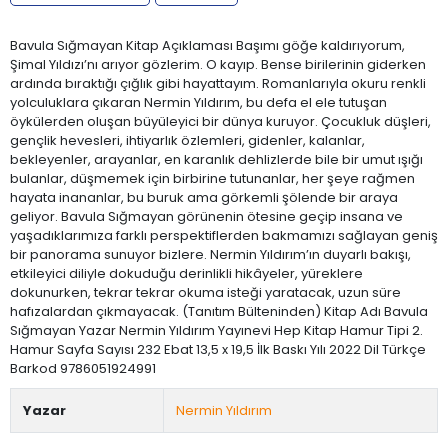
Bavula Sığmayan Kitap Açıklaması Başımı göğe kaldırıyorum,
Şimal Yıldızı’nı arıyor gözlerim. O kayıp. Bense birilerinin giderken
ardında bıraktığı çığlık gibi hayattayım. Romanlarıyla okuru renkli
yolculuklara çıkaran Nermin Yıldırım, bu defa el ele tutuşan
öykülerden oluşan büyüleyici bir dünya kuruyor. Çocukluk düşleri,
gençlik hevesleri, ihtiyarlık özlemleri, gidenler, kalanlar,
bekleyenler, arayanlar, en karanlık dehlizlerde bile bir umut ışığı
bulanlar, düşmemek için birbirine tutunanlar, her şeye rağmen
hayata inananlar, bu buruk ama görkemli şölende bir araya
geliyor. Bavula Sığmayan görünenin ötesine geçip insana ve
yaşadıklarımıza farklı perspektiflerden bakmamızı sağlayan geniş
bir panorama sunuyor bizlere. Nermin Yıldırım’ın duyarlı bakışı,
etkileyici diliyle dokuduğu derinlikli hikâyeler, yüreklere
dokunurken, tekrar tekrar okuma isteği yaratacak, uzun süre
hafızalardan çıkmayacak. (Tanıtım Bülteninden) Kitap Adı Bavula
Sığmayan Yazar Nermin Yıldırım Yayınevi Hep Kitap Hamur Tipi 2.
Hamur Sayfa Sayısı 232 Ebat 13,5 x 19,5 İlk Baskı Yılı 2022 Dil Türkçe
Barkod 9786051924991
Yazar
Nermin Yıldırım