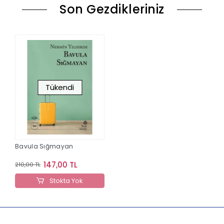
Son Gezdikleriniz
Tükendi
Bavula Sığmayan
147,00 TL
210,00 TL
Stokta Yok