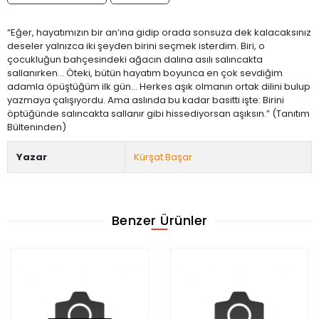
“Eğer, hayatımızın bir an’ına gidip orada sonsuza dek kalacaksınız
deseler yalnızca iki şeyden birini seçmek isterdim. Biri, o
çocukluğun bahçesindeki ağacın dalına asılı salıncakta
sallanırken… Öteki, bütün hayatım boyunca en çok sevdiğim
adamla öpüştüğüm ilk gün… Herkes aşık olmanın ortak dilini bulup
yazmaya çalışıyordu. Ama aslında bu kadar basitti işte: Birini
öptüğünde salıncakta sallanır gibi hissediyorsan aşıksın.” (Tanıtım
Bülteninden)
Yazar
Kürşat Başar
Benzer Ürünler