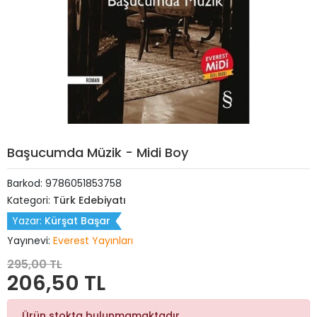
Başucumda Müzik - Midi Boy
Barkod:
9786051853758
Kategori:
Türk Edebiyatı
Yazar:
Kürşat Başar
Yayınevi:
Everest Yayınları
295,00 TL
206,50 TL
Ürün stokta bulunmamaktadır.