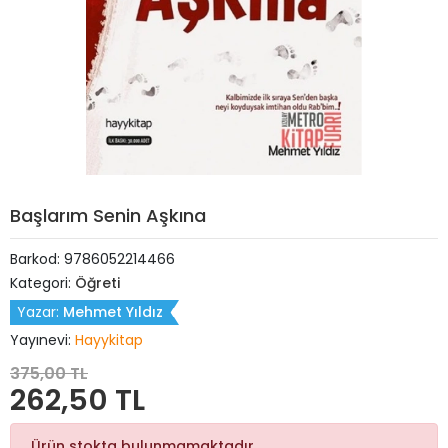
Başlarım Senin Aşkına
Barkod:
9786052214466
Kategori:
Öğreti
Yazar:
Mehmet Yıldız
Yayınevi:
Hayykitap
375,00 TL
262,50 TL
Ürün stokta bulunmamaktadır.