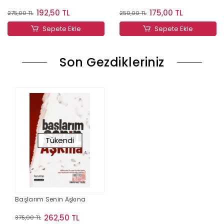
192,50 TL
175,00 TL
275,00 TL
250,00 TL
Sepete Ekle
Sepete Ekle
Son Gezdikleriniz
Tükendi
Başlarım Senin Aşkına
262,50 TL
375,00 TL