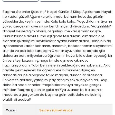
Başıma Gelenler Şaka mı? Neşeli Günlük 3 Kitap Açıklaması Hayat
ne kadar güzel! Ağzım kulaklarımda, burnum havada, gözüm
yükseklerde, keyfim yerinde. Kalp kalp kalp… Yaşadıklarım rüya mı
yoksa gerçek mi diye sık sık kendimi çimdikliyordum. “Agghhhhh!”
Nihayet beklediğim olmuş, özgürlüğüme kavuşmuştum işte.
Günün birinde davul zurna eşliğinde telli duvaklı olmadan aile
evinden çıkacağımı söyleseler hayatta inanmazdım. Daha birkaç
ay öncesine kadar babamın, annemin, babaannemin sıkıyönetimi
altında ve pek tabii kardeşim Ozan’ın uyuzlukları arasında çile
dolduran ben, milyonlarca öğrencinin hayal bile edemeyeceği bir
üniversiteyi kazanmış, neşe içinde ayrı eve çıkmaya
hazırlanıyordum. Tabii beni nelerin beklediğinden habersiz… Akla
hayale gelmeyecek bir öğrenci evi, birbirinden ilginç ev
arkadaşları, hela başında tavla maçları, dumanlar arasında
üniversite dersleri, yatağımı paylaştığım sokak hayvanları… Ayy,
daha da neeeler neler! ‘Yaşadıklarım rüya mı yoksa gerçek
mi?’den ‘Başıma gelenler şaka mı?’ya uzanan bu trajikomik
macerada gerçekten de başıma gelmedik daha ne kalmış
olabilirdi acaba?
Yazar
Selcen Yüksel Arvas