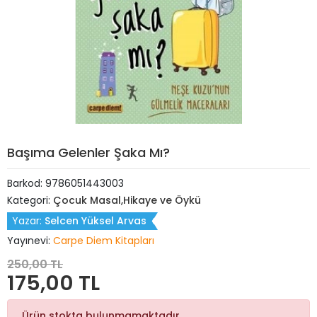
Başıma Gelenler Şaka Mı?
Barkod:
9786051443003
Kategori:
Çocuk Masal,Hikaye ve Öykü
Yazar:
Selcen Yüksel Arvas
Yayınevi:
Carpe Diem Kitapları
250,00 TL
175,00 TL
Ürün stokta bulunmamaktadır.