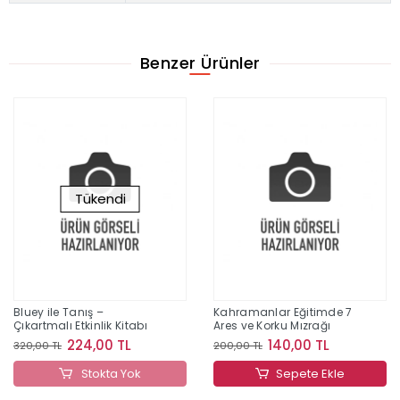
Benzer Ürünler
Tükendi
Bluey ile Tanış –
Kahramanlar Eğitimde 7
Çıkartmalı Etkinlik Kitabı
Ares ve Korku Mızrağı
224,00 TL
140,00 TL
320,00 TL
200,00 TL
Stokta Yok
Sepete Ekle