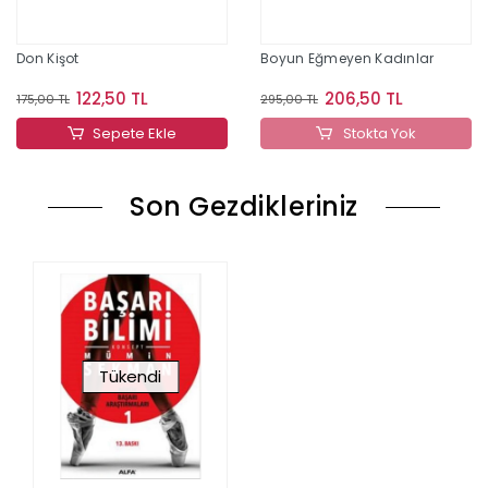
Don Kişot
Boyun Eğmeyen Kadınlar
122,50 TL
206,50 TL
175,00 TL
295,00 TL
Sepete Ekle
Stokta Yok
Son Gezdikleriniz
Tükendi