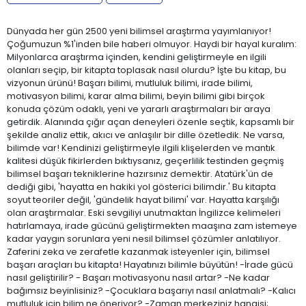
Dünyada her gün 2500 yeni bilimsel araştırma yayımlanıyor!
Çoğumuzun %1'inden bile haberi olmuyor. Haydi bir hayal kuralım:
Milyonlarca araştırma içinden, kendini geliştirmeyle en ilgili
olanları seçip, bir kitapta toplasak nasıl olurdu? İşte bu kitap, bu
vizyonun ürünü! Başarı bilimi, mutluluk bilimi, irade bilimi,
motivasyon bilimi, karar alma bilimi, beyin bilimi gibi birçok
konuda çözüm odaklı, yeni ve yararlı araştırmaları bir araya
getirdik. Alanında çığır açan deneyleri özenle seçtik, kapsamlı bir
şekilde analiz ettik, akıcı ve anlaşılır bir dille özetledik. Ne varsa,
bilimde var! Kendinizi geliştirmeyle ilgili klişelerden ve mantık
kalitesi düşük fikirlerden bıktıysanız, geçerlilik testinden geçmiş
bilimsel başarı tekniklerine hazırsınız demektir. Atatürk'ün de
dediği gibi, 'hayatta en hakiki yol gösterici bilimdir.' Bu kitapta
soyut teoriler değil, 'gündelik hayat bilimi' var. Hayatta karşılığı
olan araştırmalar. Eski sevgiliyi unutmaktan İngilizce kelimeleri
hatırlamaya, irade gücünü geliştirmekten maaşına zam istemeye
kadar yaygın sorunlara yeni nesil bilimsel çözümler anlatılıyor.
Zaferini zeka ve zerafetle kazanmak isteyenler için, bilimsel
başarı araçları bu kitapta! Hayatınızı bilimle büyütün! -İrade gücü
nasıl geliştirilir? - Başarı motivasyonu nasıl artar? -Ne kadar
bağımsız beyinlisiniz? -Çocuklara başarıyı nasıl anlatmalı? -Kalıcı
mutluluk için bilim ne öneriyor? -Zaman merkeziniz hangisi;