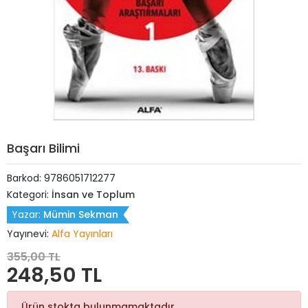
Başarı Bilimi
Barkod:
9786051712277
Kategori:
İnsan ve Toplum
Yazar:
Mümin Sekman
Yayınevi:
Alfa Yayınları
355,00 TL
248,50 TL
Ürün stokta bulunmamaktadır.