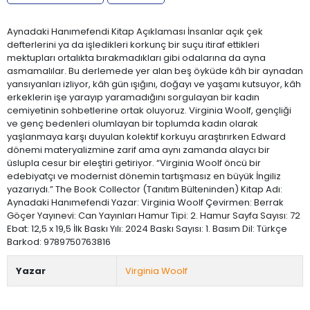
Aynadaki Hanımefendi Kitap Açıklaması İnsanlar açık çek
defterlerini ya da işledikleri korkunç bir suçu itiraf ettikleri
mektupları ortalıkta bırakmadıkları gibi odalarına da ayna
asmamalılar. Bu derlemede yer alan beş öyküde kâh bir aynadan
yansıyanları izliyor, kâh gün ışığını, doğayı ve yaşamı kutsuyor, kâh
erkeklerin işe yarayıp yaramadığını sorgulayan bir kadın
cemiyetinin sohbetlerine ortak oluyoruz. Virginia Woolf, gençliği
ve genç bedenleri olumlayan bir toplumda kadın olarak
yaşlanmaya karşı duyulan kolektif korkuyu araştırırken Edward
dönemi materyalizmine zarif ama aynı zamanda alaycı bir
üslupla cesur bir eleştiri getiriyor. “Virginia Woolf öncü bir
edebiyatçı ve modernist dönemin tartışmasız en büyük İngiliz
yazarıydı.” The Book Collector (Tanıtım Bülteninden) Kitap Adı:
Aynadaki Hanımefendi Yazar: Virginia Woolf Çevirmen: Berrak
Göçer Yayınevi: Can Yayınları Hamur Tipi: 2. Hamur Sayfa Sayısı: 72
Ebat: 12,5 x 19,5 İlk Baskı Yılı: 2024 Baskı Sayısı: 1. Basım Dil: Türkçe
Barkod: 9789750763816
Yazar
Virginia Woolf