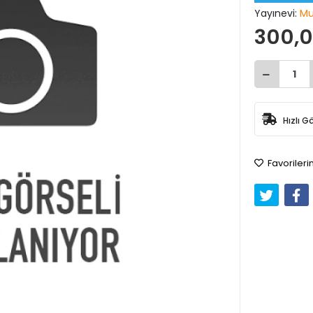
Yayınevi:
Mu
300,0
Hızlı G
Favorileri