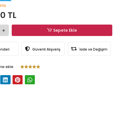
nis
0 TL
Sepete Ekle
önderi
Güvenli Alışveriş
İade ve Değişim
me ekle