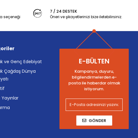
7 / 24 DESTEK
a seçeneği
Öneri ve şikayetlerinizi bize iletebilirsiniz.
oriler
E-BÜLTEN
k ve Genç Edebiyat
k Çağdaş Dünya
Kampanya, duyuru,
bilgilendirmelerden e-
yatı
posta ile haberdar olmak
tif
istiyorum.
i Yayınlar
tırma
GÖNDER