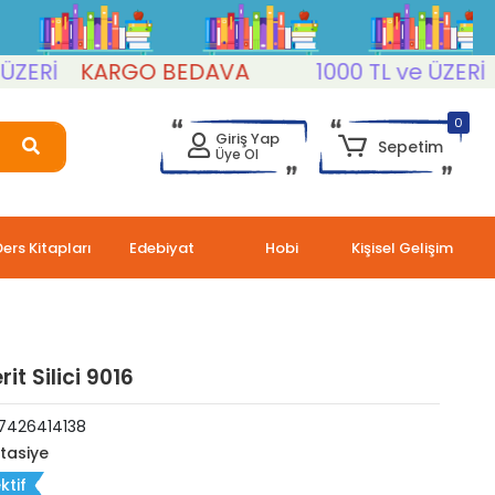
Rİ
KARGO BEDAVA
1000 TL ve ÜZERİ
KA
0
Giriş Yap
Sepetim
Üye Ol
Ders Kitapları
Edebiyat
Hobi
Kişisel Gelişim
rit Silici 9016
7426414138
rtasiye
ktif