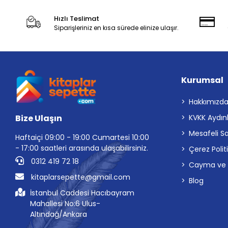
Hızlı Teslimat
Siparişleriniz en kısa sürede elinize ulaşır.
Kurumsal
Hakkımızd
Bize Ulaşın
KVKK Aydın
Mesafeli S
Haftaiçi 09:00 - 19:00 Cumartesi 10:00
- 17:00 saatleri arasında ulaşabilirsiniz.
Çerez Polit
0312 419 72 18
Cayma ve İp
kitaplarsepette@gmail.com
Blog
İstanbul Caddesi Hacıbayram
Mahallesi No:6 Ulus-
Altındağ/Ankara