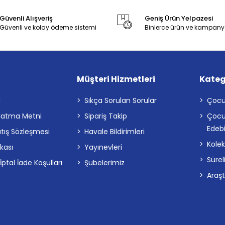
Güvenli Alışveriş
Geniş Ürün Yelpazesi
Güvenli ve kolay ödeme sistemi
Binlerce ürün ve kampany
Müşteri Hizmetleri
Kateg
a
Sıkça Sorulan Sorular
Çocu
latma Metni
Sipariş Takip
Çocu
Edebi
atış Sözleşmesi
Havale Bildirimleri
Kolek
ikası
Yayınevleri
Sürel
tal İade Koşulları
Şubelerimiz
Araş