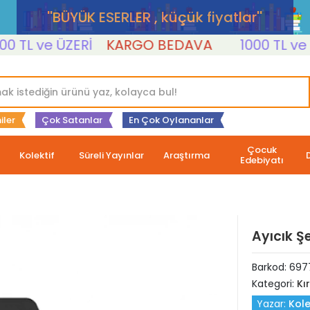
''BÜYÜK ESERLER , küçük fiyatlar''
L ve ÜZERİ
KARGO BEDAVA
1000 TL ve ÜZE
iler
Çok Satanlar
En Çok Oylananlar
Çocuk
Kolektif
Süreli Yayınlar
Araştırma
Edebiyatı
Ayıcık Şe
Barkod:
697
Kategori:
Kı
Yazar:
Kole