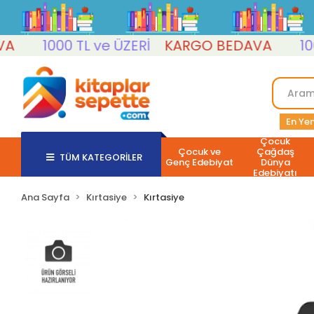
1000 TL ve ÜZERİ
KARGO BEDAVA
1000 T
En Yen
Çocuk
Çocuk ve
Çağdaş
TÜM KATEGORİLER
Genç Edebiyat
Dünya
Edebiyatı
Ana Sayfa
Kırtasiye
Kırtasiye