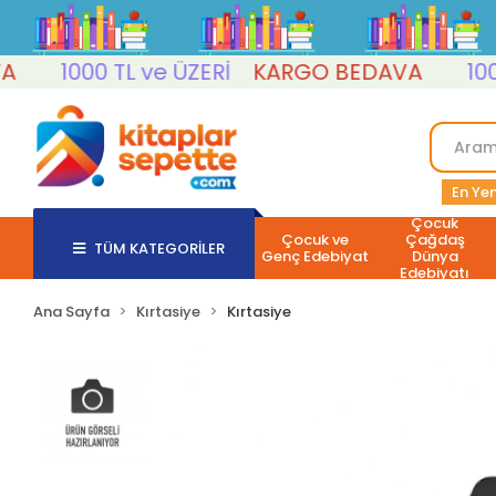
1000 TL ve ÜZERİ
KARGO BEDAVA
1000 T
En Yen
Çocuk
Çocuk ve
Çağdaş
TÜM KATEGORİLER
Genç Edebiyat
Dünya
Edebiyatı
Ana Sayfa
Kırtasiye
Kırtasiye