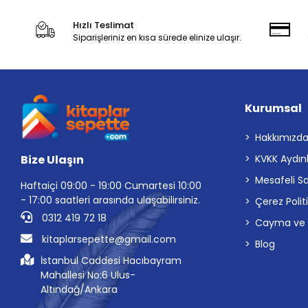
Hızlı Teslimat
Siparişleriniz en kısa sürede elinize ulaşır.
Kurumsal
Hakkımızd
Bize Ulaşın
KVKK Aydın
Mesafeli S
Haftaiçi 09:00 - 19:00 Cumartesi 10:00
- 17:00 saatleri arasında ulaşabilirsiniz.
Çerez Polit
0312 419 72 18
Cayma ve İp
kitaplarsepette@gmail.com
Blog
İstanbul Caddesi Hacıbayram
Mahallesi No:6 Ulus-
Altındağ/Ankara