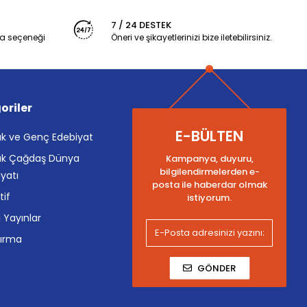
7 / 24 DESTEK
a seçeneği
Öneri ve şikayetlerinizi bize iletebilirsiniz.
oriler
E-BÜLTEN
k ve Genç Edebiyat
k Çağdaş Dünya
Kampanya, duyuru,
bilgilendirmelerden e-
yatı
posta ile haberdar olmak
tif
istiyorum.
i Yayınlar
tırma
GÖNDER