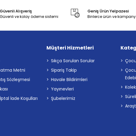
Güvenli Alışveriş
Geniş Ürün Yelpazesi
Güvenli ve kolay ödeme sistemi
Binlerce ürün ve kampany
Müşteri Hizmetleri
Kateg
a
Sıkça Sorulan Sorular
Çocu
latma Metni
Sipariş Takip
Çocu
Edebi
atış Sözleşmesi
Havale Bildirimleri
Kolek
ikası
Yayınevleri
Sürel
tal İade Koşulları
Şubelerimiz
Araş