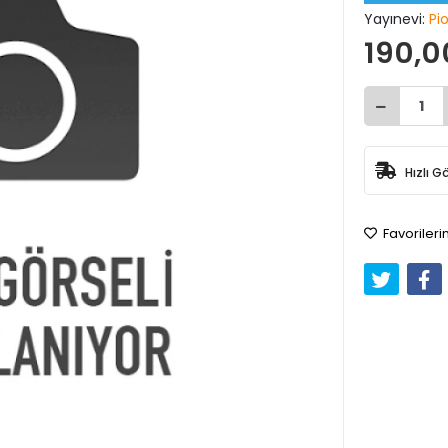
Yayınevi:
Pi
190,0
Hızlı G
Favorileri