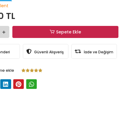
olent
0 TL
Sepete Ekle
önderi
Güvenli Alışveriş
İade ve Değişim
me ekle