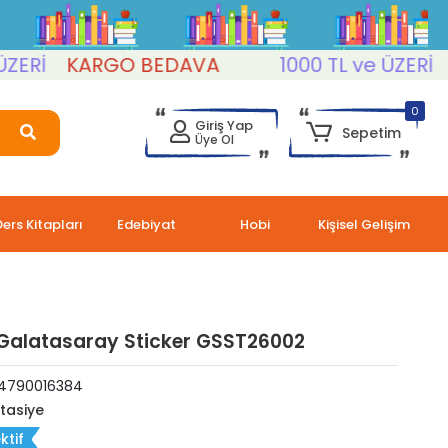
İ
KARGO BEDAVA
1000 TL ve ÜZERİ
KA
0
Giriş Yap
Sepetim
Üye Ol
Ders Kitapları
Edebiyat
Hobi
Kişisel Gelişim
Galatasaray Sticker GSST26002
4790016384
rtasiye
ktif