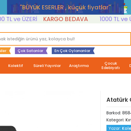
''BÜYÜK ESERLER , küçük fiyatlar''
L ve ÜZERİ
KARGO BEDAVA
1000 TL ve ÜZER
iler
Çok Satanlar
En Çok Oylananlar
Çocuk
Kolektif
Süreli Yayınlar
Araştırma
Edebiyatı
Atatürk 
Barkod:
868
Kategori:
Kı
Yazar:
Kole