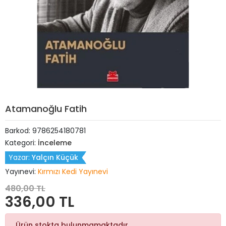
Atamanoğlu Fatih
Barkod:
9786254180781
Kategori:
İnceleme
Yazar:
Yalçın Küçük
Yayınevi:
Kırmızı Kedi Yayınevi
480,00 TL
336,00 TL
Ürün stokta bulunmamaktadır.