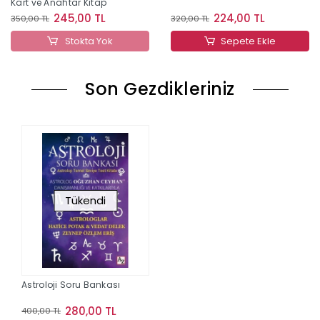
Kart ve Anahtar Kitap
245,00 TL
224,00 TL
350,00 TL
320,00 TL
Stokta Yok
Sepete Ekle
Son Gezdikleriniz
Tükendi
Astroloji Soru Bankası
280,00 TL
400,00 TL