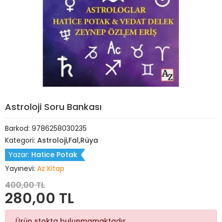
Astroloji Soru Bankası
Barkod:
9786258030235
Kategori:
Astroloji,Fal,Rüya
Yazar:
Hatice Potak
Yayınevi:
Az Kitap
400,00 TL
280,00 TL
Ürün stokta bulunmamaktadır.