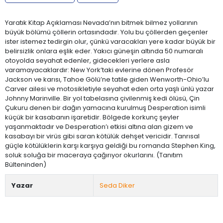
Yaratık Kitap Açıklaması Nevada’nın bitmek bilmez yollarının
büyük bölümü çöllerin ortasındadır. Yolu bu çöllerden geçenler
ister istemez tedirgin olur, çünkü varacakları yere kadar büyük bir
belirsizlik onlara eşlik eder. Yakıcı güneşin altında 50 numaralı
otoyolda seyahat edenler, gidecekleri yerlere asla
varamayacaklardır: New York’taki evlerine dönen Profesör
Jackson ve karısı, Tahoe Gölü’ne tatile giden Wenworth-Ohio’lu
Carver ailesi ve motosikletiyle seyahat eden orta yaşlı ünlü yazar
Johnny Marinville. Bir yol tabelasına çivilenmiş kedi ölüsü, Çin
Çukuru denen bir dağın yamacına kurulmuş Desperation isimli
küçük bir kasabanın işaretidir. Bölgede korkunç şeyler
yaşanmaktadır ve Desperation’ı etkisi altına alan gizem ve
kasabayı bir virüs gibi saran kötülük dehşet vericidir. Tanrısal
güçle kötülüklerin karşı karşıya geldiği bu romanda Stephen King,
soluk soluğa bir maceraya çağırıyor okurlarını. (Tanıtım
Bülteninden)
Yazar
Seda Diker