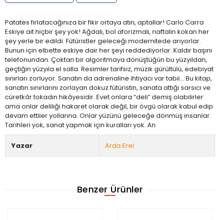
Patates fırlatacağınıza bir fikir ortaya atın, aptallar! Carlo Carra
Eskiye ait hiçbir şey yok! Ağdalı, bol aforizmalı, naftalin kokan her
şey yerle bir edildi. Fütüristler geleceği modernitede arıyorlar.
Bunun için elbette eskiye dair her şeyi reddediyorlar. Kaldır başını
telefonundan. Çoktan bir algoritmaya dönüştüğün bu yüzyıldan,
geçtiğin yüzyıla el salla. Resimler tarifsiz, müzik gürültülü, edebiyat
sınırları zorluyor. Sanatın da adrenaline ihtiyacı var tabii... Bu kitap,
sanatın sınırlarını zorlayan dokuz fütüristin, sanata attığı sarsıcı ve
cüretkâr tokadın hikâyesidir. Evet onlara “deli” demiş olabilirler
ama onlar deliliği hakaret olarak değil, bir övgü olarak kabul edip
devam ettiler yollarına. Onlar yüzünü geleceğe dönmüş insanlar.
Tarihleri yok, sanat yapmak için kuralları yok. An
Yazar
Arda Erel
Benzer Ürünler