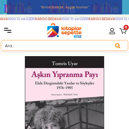
''BÜYÜK ESERLER , küçük fiyatlar''
AVA
1000 TL ve ÜZERİ
KARGO BEDAVA
1000 TL ve ÜZERİ
KARGO BEDAVA
1000 TL v
0