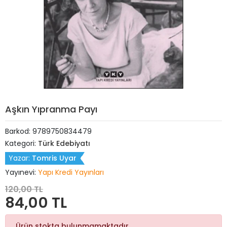
Aşkın Yıpranma Payı
Barkod:
9789750834479
Kategori:
Türk Edebiyatı
Yazar:
Tomris Uyar
Yayınevi:
Yapı Kredi Yayınları
120,00 TL
84,00 TL
Ürün stokta bulunmamaktadır.