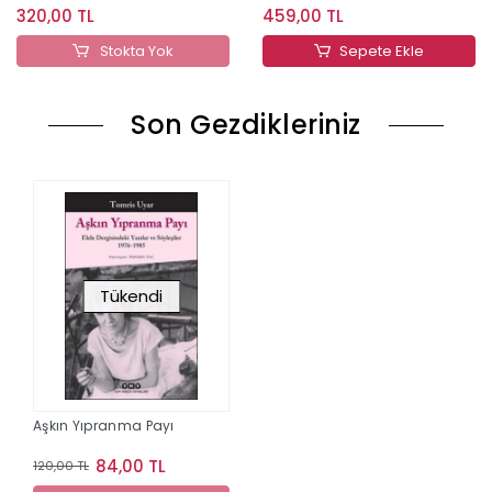
320,00 TL
459,00 TL
Stokta Yok
Sepete Ekle
Son Gezdikleriniz
Tükendi
Aşkın Yıpranma Payı
84,00 TL
120,00 TL