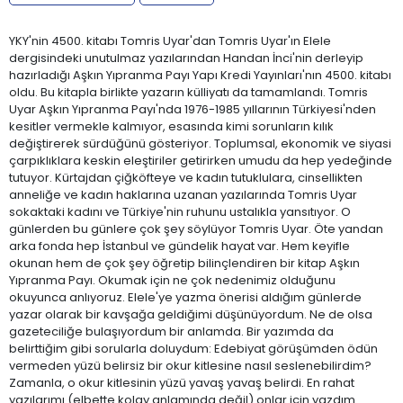
YKY'nin 4500. kitabı Tomris Uyar'dan Tomris Uyar'ın Elele
dergisindeki unutulmaz yazılarından Handan İnci'nin derleyip
hazırladığı Aşkın Yıpranma Payı Yapı Kredi Yayınları'nın 4500. kitabı
oldu. Bu kitapla birlikte yazarın külliyatı da tamamlandı. Tomris
Uyar Aşkın Yıpranma Payı'nda 1976-1985 yıllarının Türkiyesi'nden
kesitler vermekle kalmıyor, esasında kimi sorunların kılık
değiştirerek sürdüğünü gösteriyor. Toplumsal, ekonomik ve siyasi
çarpıklıklara keskin eleştiriler getirirken umudu da hep yedeğinde
tutuyor. Kürtajdan çiğköfteye ve kadın tutuklulara, cinsellikten
anneliğe ve kadın haklarına uzanan yazılarında Tomris Uyar
sokaktaki kadını ve Türkiye'nin ruhunu ustalıkla yansıtıyor. O
günlerden bu günlere çok şey söylüyor Tomris Uyar. Öte yandan
arka fonda hep İstanbul ve gündelik hayat var. Hem keyifle
okunan hem de çok şey öğretip bilinçlendiren bir kitap Aşkın
Yıpranma Payı. Okumak için ne çok nedenimiz olduğunu
okuyunca anlıyoruz. Elele'ye yazma önerisi aldığım günlerde
yazar olarak bir kavşağa geldiğimi düşünüyordum. Ne de olsa
gazeteciliğe bulaşıyordum bir anlamda. Bir yazımda da
belirttiğim gibi sorularla doluydum: Edebiyat görüşümden ödün
vermeden yüzü belirsiz bir okur kitlesine nasıl seslenebilirdim?
Zamanla, o okur kitlesinin yüzü yavaş yavaş belirdi. En rahat
yazılarımı (elbette kolay anlamında değil) onlar için yazdım.