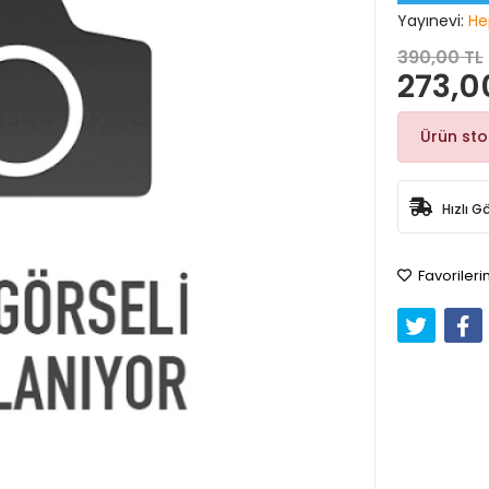
Yayınevi:
He
390,00 TL
273,0
Ürün st
Hızlı G
Favorileri