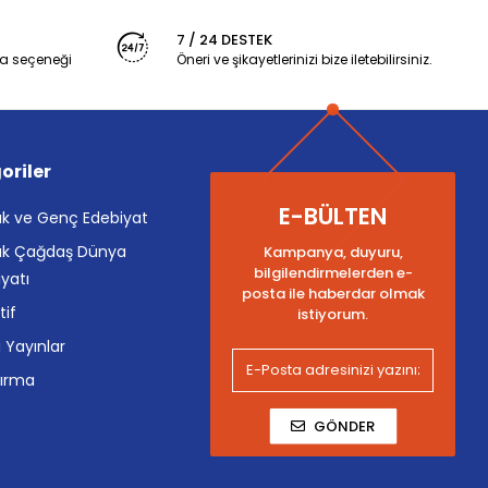
7 / 24 DESTEK
a seçeneği
Öneri ve şikayetlerinizi bize iletebilirsiniz.
oriler
E-BÜLTEN
k ve Genç Edebiyat
k Çağdaş Dünya
Kampanya, duyuru,
bilgilendirmelerden e-
yatı
posta ile haberdar olmak
tif
istiyorum.
i Yayınlar
tırma
GÖNDER