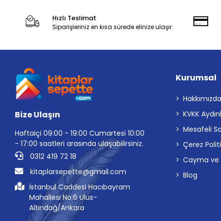
Hızlı Teslimat
Siparişleriniz en kısa sürede elinize ulaşır.
Kurumsal
Hakkımızd
Bize Ulaşın
KVKK Aydın
Mesafeli S
Haftaiçi 09:00 - 19:00 Cumartesi 10:00
- 17:00 saatleri arasında ulaşabilirsiniz.
Çerez Polit
0312 419 72 18
Cayma ve İp
kitaplarsepette@gmail.com
Blog
İstanbul Caddesi Hacıbayram
Mahallesi No:6 Ulus-
Altındağ/Ankara