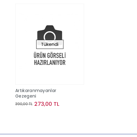
Tükendi
Artıkaranmayanlar
Gezegeni
273,00 TL
390,00 TL
Stokta Yok