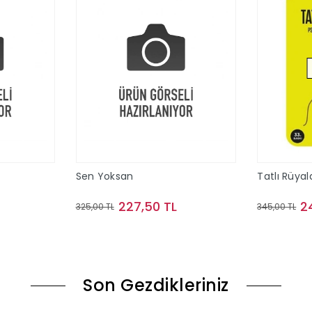
Sen Yoksan
Tatlı Rüyal
227,50 TL
2
325,00 TL
345,00 TL
le
Sepete Ekle
Son Gezdikleriniz