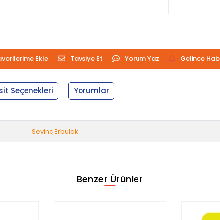
avorilerime Ekle
Tavsiye Et
Yorum Yaz
Gelince Hab
sit Seçenekleri
Yorumlar
Sevinç Erbulak
Benzer Ürünler