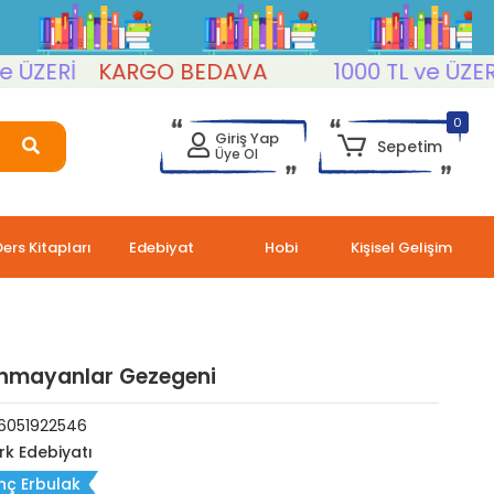
ZERİ
KARGO BEDAVA
1000 TL ve ÜZERİ
0
Giriş Yap
Sepetim
Üye Ol
Ders Kitapları
Edebiyat
Hobi
Kişisel Gelişim
anmayanlar Gezegeni
6051922546
rk Edebiyatı
nç Erbulak