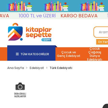
1000 TL ve ÜZERİ
KARGO BEDAVA
1000
En Yen
Çocuk
Çocuk ve
Çağdaş
TÜM KATEGORİLER
Genç Edebiyat
Dünya
Edebiyatı
Ana Sayfa
Edebiyat
Türk Edebiyatı