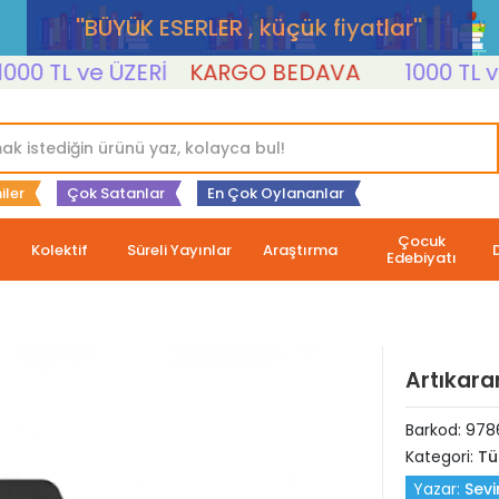
''BÜYÜK ESERLER , küçük fiyatlar''
 TL ve ÜZERİ
KARGO BEDAVA
1000 TL ve Ü
iler
Çok Satanlar
En Çok Oylananlar
Çocuk
Kolektif
Süreli Yayınlar
Araştırma
Edebiyatı
Artıkar
Barkod:
978
Kategori:
Tü
Yazar:
Sevi