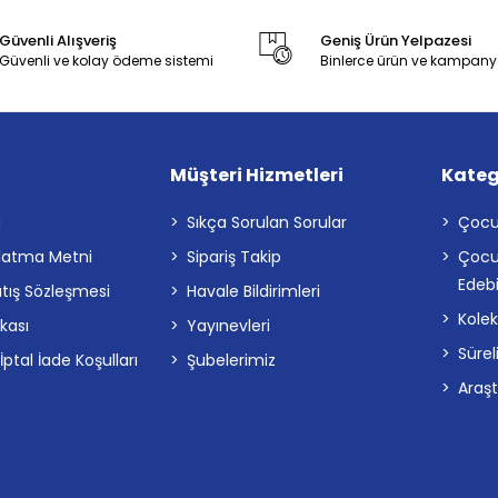
Güvenli Alışveriş
Geniş Ürün Yelpazesi
Güvenli ve kolay ödeme sistemi
Binlerce ürün ve kampany
Müşteri Hizmetleri
Kateg
a
Sıkça Sorulan Sorular
Çocu
latma Metni
Sipariş Takip
Çocu
Edebi
atış Sözleşmesi
Havale Bildirimleri
Kolek
ikası
Yayınevleri
Sürel
tal İade Koşulları
Şubelerimiz
Araş