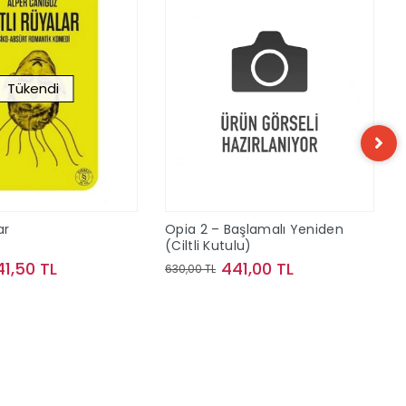
Tükendi
ar
Opia 2 – Başlamalı Yeniden
(Ciltli Kutulu)
41,50 TL
441,00 TL
630,00 TL
Stokta Yok
Sepete Ekle