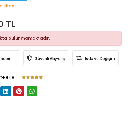
p Kitap
0 TL
okta bulunmamaktadır.
önderi
Güvenli Alışveriş
İade ve Değişim
me ekle