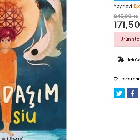
Yayınevi:
Eps
245,00 TL
171,50
Ürün st
Hızlı G
Favorileri