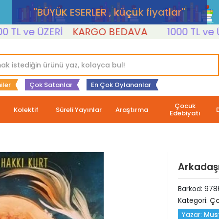
''BÜYÜK ESERLER , küçük fiyatlar''
 ve ÜZERİ
KARGO BEDAVA
1000 TL ve ÜZERİ
iler
Çok Satanlar
En Çok Oylananlar
Çocuk
Kolektif
Süreli Yayınlar
Araştırma
Edebiyatı
Arkadaş
Barkod:
978
Kategori:
Ço
Yazar:
Must