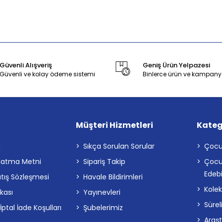
Güvenli Alışveriş
Geniş Ürün Yelpazesi
Güvenli ve kolay ödeme sistemi
Binlerce ürün ve kampany
Müşteri Hizmetleri
Kateg
a
Sıkça Sorulan Sorular
Çocu
latma Metni
Sipariş Takip
Çocu
Edebi
atış Sözleşmesi
Havale Bildirimleri
Kolek
ikası
Yayınevleri
Sürel
tal İade Koşulları
Şubelerimiz
Araş