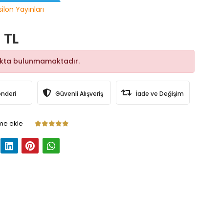
ilon Yayınları
 TL
okta bulunmamaktadır.
önderi
Güvenli Alışveriş
İade ve Değişim
me ekle