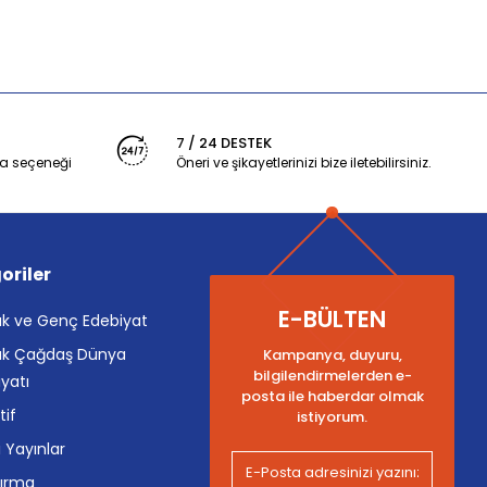
7 / 24 DESTEK
a seçeneği
Öneri ve şikayetlerinizi bize iletebilirsiniz.
oriler
E-BÜLTEN
k ve Genç Edebiyat
k Çağdaş Dünya
Kampanya, duyuru,
bilgilendirmelerden e-
yatı
posta ile haberdar olmak
tif
istiyorum.
i Yayınlar
tırma