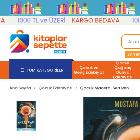
1000 TL ve ÜZERİ
KARGO BEDAVA
1000 TL
En Yen
Çocuk
Çocuk ve
Çağdaş
TÜM KATEGORİLER
Genç Edebiyat
Dünya
Edebiyatı
Ana Sayfa
Çocuk Edebiyatı
Çocuk Macera-Serüven