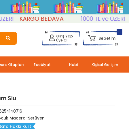
KARGO BEDAVA
1000 TL ve ÜZERİ
KAR
0
Giriş Yap
Sepetim
Üye Ol
Ders Kitapları
Edebiyat
Hobi
Kişisel Gelişim
ım Siu
6254140716
cuk Macera-Serüven
afa Hakkı Kurt