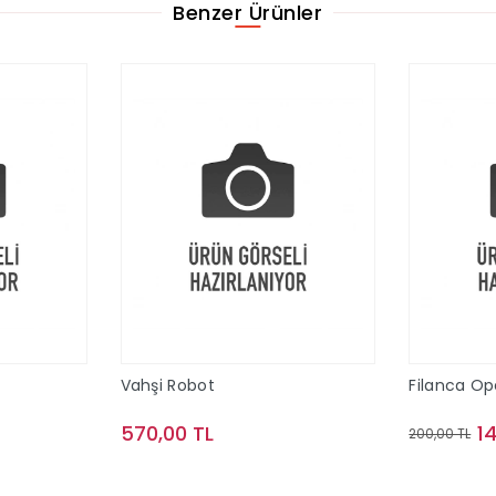
Benzer Ürünler
Vahşi Robot
Filanca O
570,00 TL
1
200,00 TL
le
Sepete Ekle