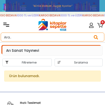
''BÜYÜK ESERLER , küçük fiyatlar''
GO BEDAVA
1000 TL ve ÜZERİ
KARGO BEDAVA
1000 TL ve ÜZERİ
KARGO BEDAVA
1
0
Arı Sanat Yayınevi
Filtreleme
Sıralama
Ürün bulunamadı.
Hızlı Teslimat