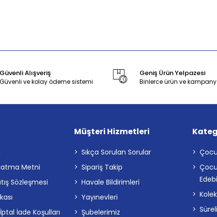
Güvenli Alışveriş
Geniş Ürün Yelpazesi
Güvenli ve kolay ödeme sistemi
Binlerce ürün ve kampany
Müşteri Hizmetleri
Kateg
a
Sıkça Sorulan Sorular
Çocu
latma Metni
Sipariş Takip
Çocu
Edebi
atış Sözleşmesi
Havale Bildirimleri
Kolek
ikası
Yayınevleri
Sürel
tal İade Koşulları
Şubelerimiz