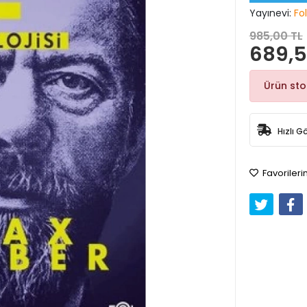
Yayınevi:
Fol
985,00 TL
689,5
Ürün st
Hızlı G
Favorileri