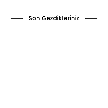
ok
Sepete Ekle
Son Gezdikleriniz