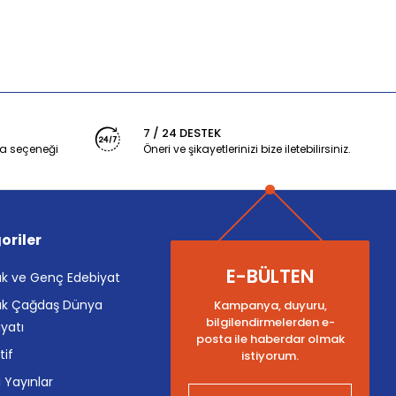
7 / 24 DESTEK
a seçeneği
Öneri ve şikayetlerinizi bize iletebilirsiniz.
oriler
E-BÜLTEN
k ve Genç Edebiyat
k Çağdaş Dünya
Kampanya, duyuru,
bilgilendirmelerden e-
yatı
posta ile haberdar olmak
tif
istiyorum.
i Yayınlar