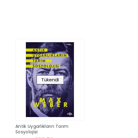
Stokta Yok
Stokta Y
Tükendi
Antik Uygarlıkların Tarım
Sosyolojisi