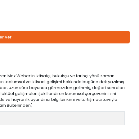
er Ver
tiren Max Weber’in iktisatçı, hukukçu ve tarihçi yönü zaman
çağın toplumsal ve iktisadi gelişimi hakkında bugüne dek yazılmış
r. Weber, uzun süre boyunca görmezden gelinmiş, değeri sonraları
telektüel gelişmeleri şekillendiren kurumsal çerçevenin izini
 ve hayranlık uyandırıcı bilgi birikimi ve tartışmacı tavrıyla
ıtım Bülteninden)