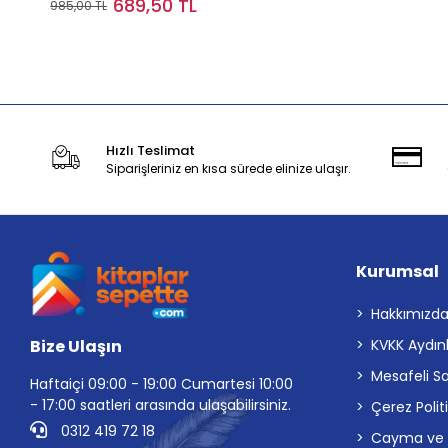
689,50 TL
985,00 TL
Stokta Yok
Hızlı Teslimat
Siparişleriniz en kısa sürede elinize ulaşır.
Kurumsal
Hakkımızd
Bize Ulaşın
KVKK Aydın
Mesafeli S
Haftaiçi 09:00 - 19:00 Cumartesi 10:00
- 17:00 saatleri arasında ulaşabilirsiniz.
Çerez Polit
0312 419 72 18
Cayma ve İp