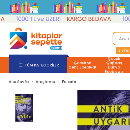
1000 TL ve ÜZERİ
KARGO BEDAVA
1000 TL
En Yen
Çocuk
Çocuk ve
Çağdaş
TÜM KATEGORİLER
Genç Edebiyat
Dünya
Edebiyatı
Ana Sayfa
Araştırma
Felsefe