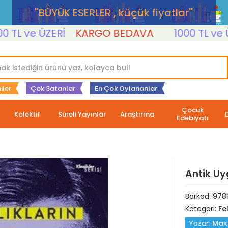
''BÜYÜK ESERLER , küçük fiyatlar''
 ve ÜZERİ
KARGO BEDAVA
1000 TL ve ÜZER
iler
Çok Satanlar
En Çok Oylananlar
Çocuk
Kolektif
Süreli Yayınlar
Araştırma
Edebiyatı
Antik Uy
Barkod:
978
Kategori:
Fe
Yazar:
Max