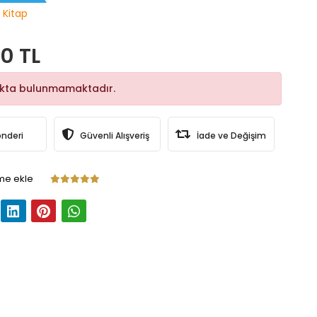
 Kitap
0 TL
okta bulunmamaktadır.
önderi
Güvenli Alışveriş
İade ve Değişim
me ekle