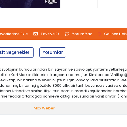
avorilerime Ekle
Tavsiye Et
Yorum Yaz
Gelince Hab
sit Seçenekleri
Yorumlar
osyolojinin kurucularından biri sayılan ve sosyolojik yöntemi yetkinleş
llikle Karl Marx’ın fikirlerinin karşısına konmuştur. Kimilerince ‘Antik
zdeki kitap, bir bakıma Weber’in işte bu gibi önyargılara bir itirazıdı
 donanmış bir tarihçi gözüyle 3000 yıllık bir tarih boyunca siyasi ve en
ın iktisadi ve sınıfsal ilişkilerini somut, maddi koşullarından hareketle
ine feodal Ortaçağda sahneye çıktığı sorusuna bir yanıt arıyor. (Tan
Max Weber