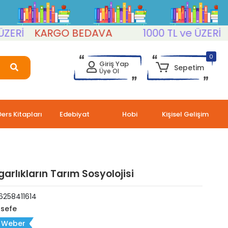
İ
KARGO BEDAVA
1000 TL ve ÜZERİ
KAR
0
Giriş Yap
Sepetim
Üye Ol
Ders Kitapları
Edebiyat
Hobi
Kişisel Gelişim
garlıkların Tarım Sosyolojisi
6258411614
lsefe
 Weber