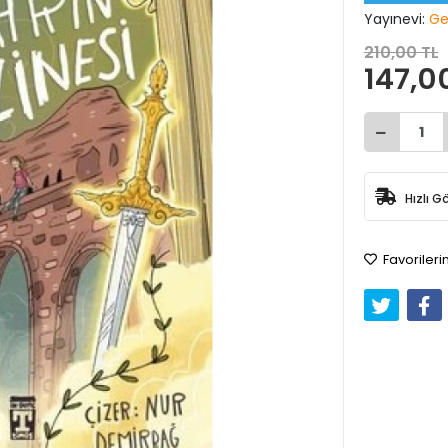
Yayınevi:
Ge
210,00 TL
147,0
Hızlı G
Favorileri