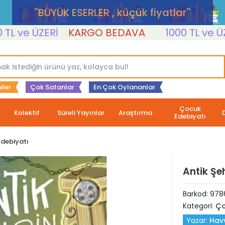
''BÜYÜK ESERLER , küçük fiyatlar''
ve ÜZERİ
KARGO BEDAVA
1000 TL ve ÜZERİ
iler
Çok Satanlar
En Çok Oylananlar
Çocuk
Kolektif
Süreli Yayınlar
Araştırma
Edebiyatı
debiyatı
Antik Şe
Barkod:
978
Kategori:
Ço
Yazar:
Hav