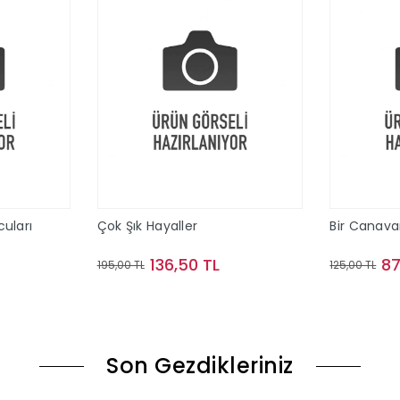
uları
Çok Şık Hayaller
Bir Canav
136,50 TL
87
195,00 TL
125,00 TL
le
Sepete Ekle
Son Gezdikleriniz