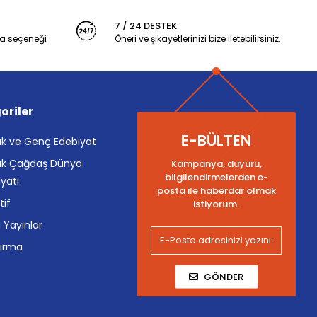
7 / 24 DESTEK
a seçeneği
Öneri ve şikayetlerinizi bize iletebilirsiniz.
oriler
E-BÜLTEN
k ve Genç Edebiyat
k Çağdaş Dünya
Kampanya, duyuru,
bilgilendirmelerden e-
yatı
posta ile haberdar olmak
tif
istiyorum.
i Yayınlar
tırma
GÖNDER