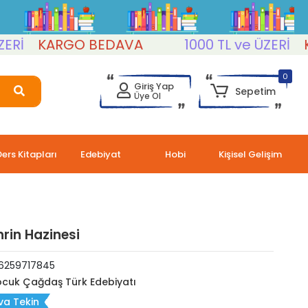
KARGO BEDAVA
1000 TL ve ÜZERİ
KAR
0
Giriş Yap
Sepetim
Üye Ol
Ders Kitapları
Edebiyat
Hobi
Kişisel Gelişim
hrin Hazinesi
6259717845
cuk Çağdaş Türk Edebiyatı
va Tekin