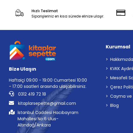
Hızlı Teslimat
Siparişleriniz en kısa sürede elinize ulaşır.
Kurumsal
Hakkımızd
Bize Ulaşın
KVKK Aydın
Mesafeli S
Haftaiçi 09:00 - 19:00 Cumartesi 10:00
- 17:00 saatleri arasında ulaşabilirsiniz.
Çerez Polit
0312 419 72 18
Cayma ve İp
kitaplarsepette@gmail.com
Blog
İstanbul Caddesi Hacıbayram
Mahallesi No:6 Ulus-
Altındağ/Ankara