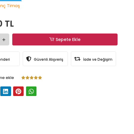
nç Timaş
0 TL
Sepete Ekle
önderi
Güvenli Alışveriş
İade ve Değişim
me ekle