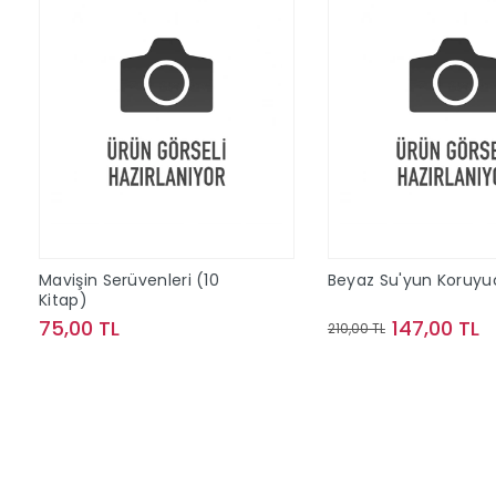
Mavişin Serüvenleri (10
Beyaz Su'yun Koruyuc
Kitap)
75,00 TL
147,00 TL
210,00 TL
Sepete Ekle
Sepete Ek