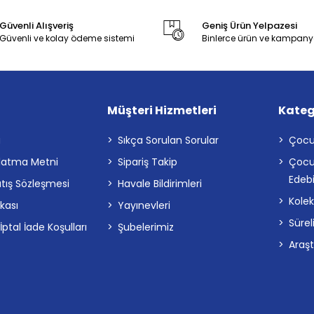
Güvenli Alışveriş
Geniş Ürün Yelpazesi
Güvenli ve kolay ödeme sistemi
Binlerce ürün ve kampany
Müşteri Hizmetleri
Kateg
a
Sıkça Sorulan Sorular
Çocu
latma Metni
Sipariş Takip
Çocu
Edebi
atış Sözleşmesi
Havale Bildirimleri
Kolek
ikası
Yayınevleri
Sürel
tal İade Koşulları
Şubelerimiz
Araş