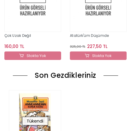
Çok Uzak Değil
Atatürk'üm Düşümde
160,00 TL
227,50 TL
325,00 TL
Stokta Yok
Stokta Yok
Son Gezdikleriniz
Tükendi